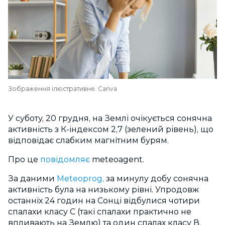
Зображення ілюстративне. Canva
У суботу, 20 грудня, на Землі очікується сонячна
активність з К-індексом 2,7 (зелений рівень), що
відповідає слабким магнітним бурям.
Про це
повідомляє
meteoagent.
За даними
Meteoprog,
за минулу добу сонячна
активність була на низькому рівні.
Упродовж
останніх 24 годин на Сонці відбулися чотири
спалахи класу С (такі спалахи практично не
впливають на Землю) та один спалах класу В.