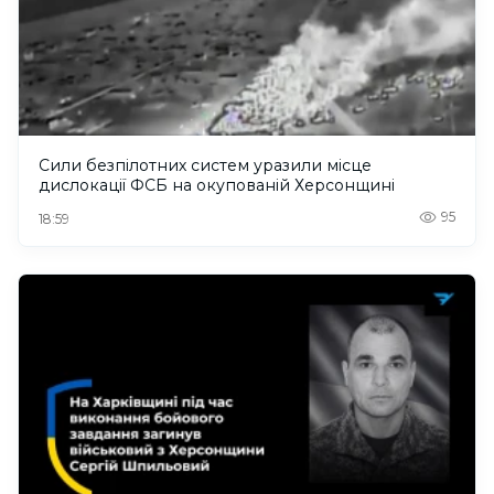
Сили безпілотних систем уразили місце
дислокації ФСБ на окупованій Херсонщині
95
18:59