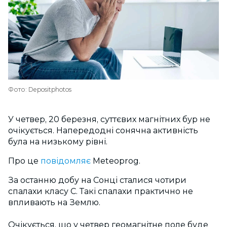
Фото: Depositphotos
У четвер, 20 березня, суттєвих магнітних бур не
очікується. Напередодні сонячна активність
була на низькому рівні.
Про це
повідомляє
Meteoprog.
За останню добу на Сонці сталися чотири
спалахи класу С. Такі спалахи практично не
впливають на Землю.
Очікується, що у четвер геомагнітне поле буде