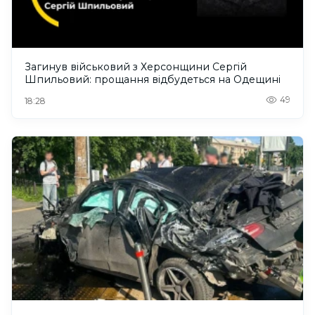
Загинув військовий з Херсонщини Сергій
Шпильовий: прощання відбудеться на Одещині
49
18:28