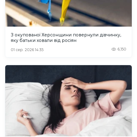
З окупованої Херсонщини повернули дівчинку,
яку батьки ховали від росіян
6,150
01 сер. 2026 14:35