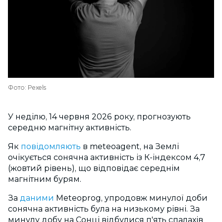
Фото: Pexels
У неділю, 14 червня 2026 року, прогнозують
середню магнітну активність.
Як
повідомляють
в meteoagent, на Землі
очікується сонячна активність із К-індексом 4,7
(жовтий рівень), що відповідає середнім
магнітним бурям.
За
даними
Meteoprog, упродовж минулої доби
сонячна активність була на низькому рівні. За
минулу добу на Сонці відбулися
п'ять спалахів