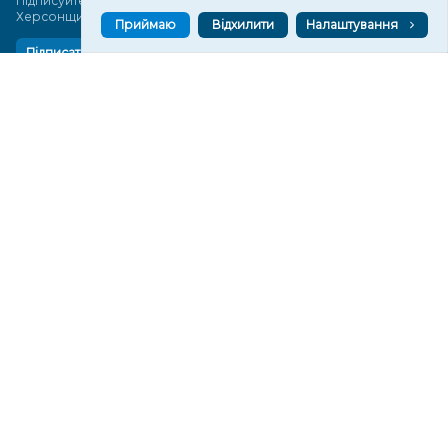
Підписуйтеся, щоб знати останні новини Херсона та
Херсонщини сьогодні
Приймаю
Відхилити
Налаштування
Підписатися
СТОРІНКИ
Новини
Тексти
Історії
Аналітика
Фактчек
Розслідування
Право
Фото
Перерва на каву
Промо
Життя
Блоги
Відео
Архів
Про нас
Контакти
Редакційна політика
Політика конфіденційності
Cпівпраця
КОНТАКТИ