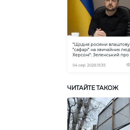
"Щодня росіяни влаштов
"сафарі" на звичайних лю
Херсоні": Зеленський про
російського дрона
04 сер. 2026 15:35
ЧИТАЙТЕ ТАКОЖ