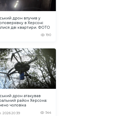
ський дрон влучив у
оповерхівку в Херсоні:
ілися дві квартири. ФОТО
190
ський дрон атакував
ральний район Херсона:
нено чоловіка
544
. 2026 20:39