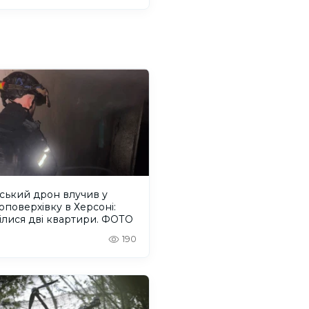
ський дрон влучив у
оповерхівку в Херсоні:
ілися дві квартири. ФОТО
190