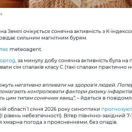
va
я, на Землі очікується сонячна активність з К-індек
повідає сильним магнітним бурям.
ляє
meteoagent.
oprog
,
за минулу добу с
онячна активність була на 
ували
сім спалахів класу С (такі спалахи практично 
можуть негативно впливати на здоров'я людей. Поп
опомагають контролювати фактори ризику інфарктів т
ть цим типам сонячних явищ”,
– йдеться в повідомл
ій області 1 січня 2026 року синоптики
прогнозую
(I рівень небезпечності). Вітер північно-західний 7-
я хмарна погода з проясненнями, без опадів.