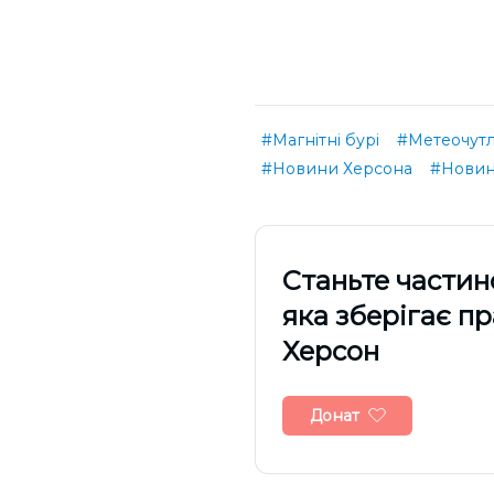
#Магнітні бурі
#Метеочутл
#Новини Херсона
#Новин
Cтаньте частин
яка зберігає п
Херсон
Донат