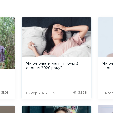
Чи очікувати магнітні бурі 3
Чи оч
серпня 2026 року?
серп
51,034
5,928
02 сер. 2026 18:55
04 сер