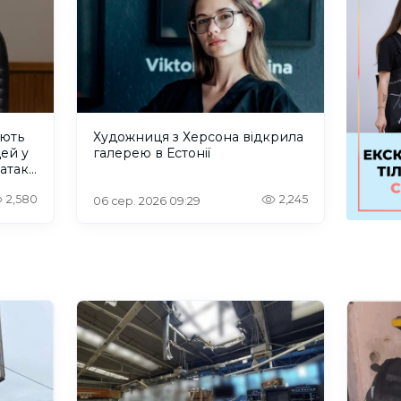
ують
Художниця з Херсона відкрила
дей у
галерею в Естонії
 атаку
2,580
2,245
06 сер. 2026 09:29