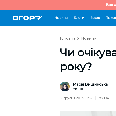
Ваш д
Новини
Блоги
Відео
Текст
Головна
Новини
Чи очікува
року?
Марія Вишинська
Автор
31 грудня 2025 18:32
194