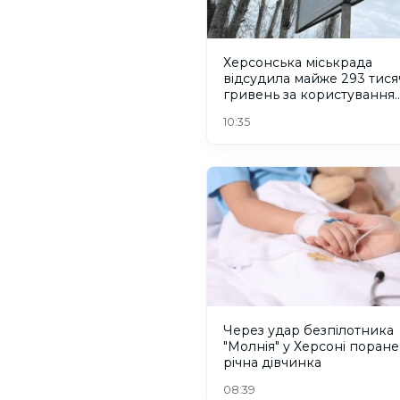
Херсонська міськрада
відсудила майже 293 тися
гривень за користування
місцями для реклами
10:35
Через удар безпілотника
"Молнія" у Херсоні поране
річна дівчинка
08:39