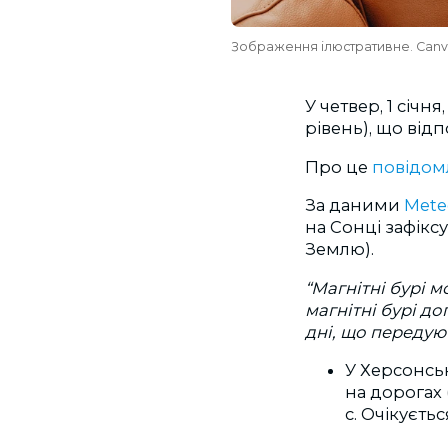
Зображення ілюстративне. Can
У четвер, 1 січн
рівень), що від
Про це
повідом
За даними
Mete
на Сонці зафікс
Землю).
“Магнітні бурі 
магнітні бурі д
дні, що передую
У Херсонськ
на дорогах 
с.
Очікуєтьс