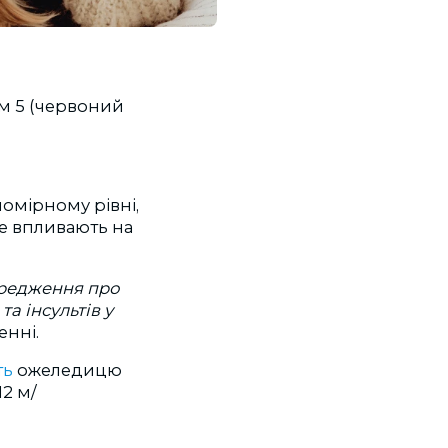
сом 5 (червоний
помірному рівні,
не впливають на
ередження про
а інсультів у
енні.
ть
ожеледицю
12 м/