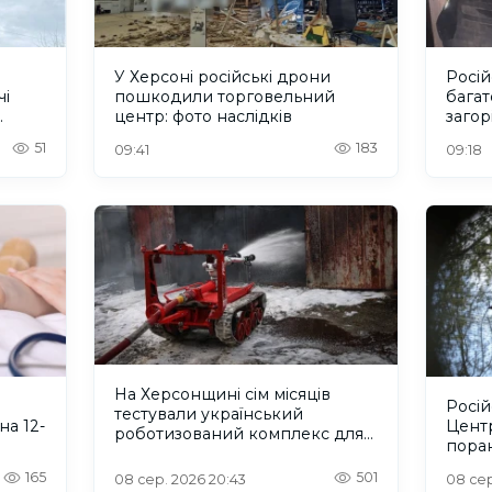
У Херсоні російські дрони
Росій
чі
пошкодили торговельний
багат
центр: фото наслідків
загор
51
183
09:41
09:18
На Херсонщині сім місяців
Росій
тестували український
на 12-
Цент
роботизований комплекс для
пора
пожежогасіння
165
501
08 сер. 2026 20:43
08 сер