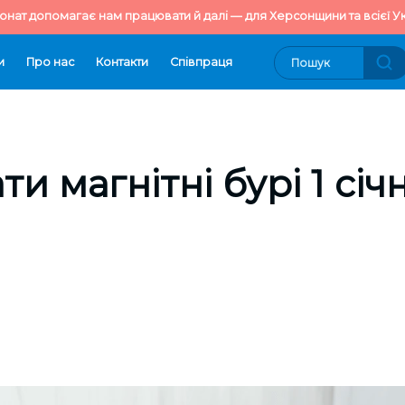
онат допомагає нам працювати й далі — для Херсонщини та всієї Ук
и
Про нас
Контакти
Cпівпраця
ти магнітні бурі 1 січ