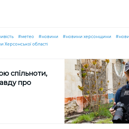
ивість
#метео
#новини
#новини херсонщини
#нови
и Херсонської області
ою спільноти,
равду про