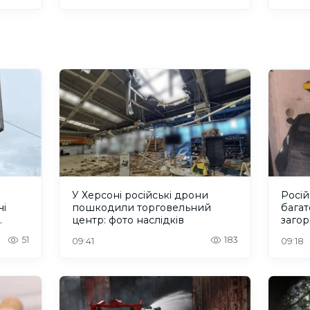
У Херсоні російські дрони
Росій
чі
пошкодили торговельний
багат
центр: фото наслідків
загор
51
183
09:41
09:18