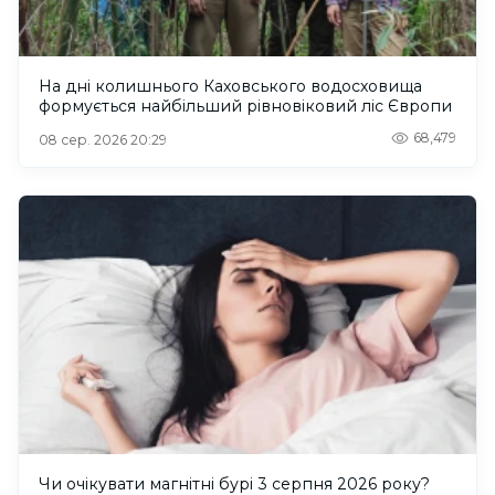
На дні колишнього Каховського водосховища
формується найбільший рівновіковий ліс Європи
68,479
08 сер. 2026 20:29
Чи очікувати магнітні бурі 3 серпня 2026 року?