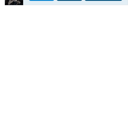
На Херсонщині через російські атаки одна
людина загинула, 2 – поранені
63
17:59