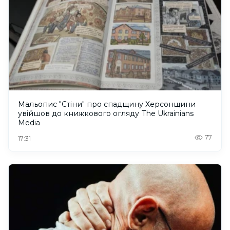
Мальопис "Стіни" про спадщину Херсонщини
увійшов до книжкового огляду The Ukrainians
Media
77
17:31