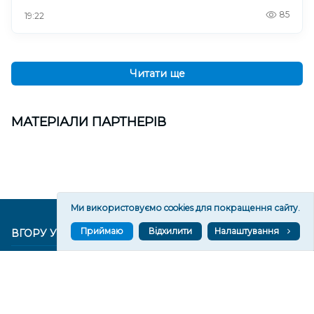
85
19:22
Читати ще
МАТЕРІАЛИ ПАРТНЕРІВ
Ми використовуємо cookies для покращення сайту.
Приймаю
Відхилити
Налаштування
ВГОРУ У СОЦМЕРЕЖАХ ТА МЕСЕНДЖЕРАХ
VGORU.ORG В GOOGLE NEWS