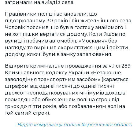
затримали на виїзді з села.
Працівники поліції встановили, що
підозрюваному 30 років і він житель іншого села.
Чоловік пояснив, що був в гостях у знайомого і
не хоті пішки вертатися додому. Коли йшов по
вулиці і побачив автомобіль «Москвич» без
нагляду, то вирішив скористатися цим і поїхати
додому, ключі були в замку запалювання.
Відкрите кримінальне провадження за ч.1 ст.289
Кримінального кодексу України «Незаконне
заволодіння транспортним засобом» (карається
штрафом від однієї тисячі до однієї тисячі
двохсот неоподатковуваних мінімумів доходів
громадян або обмеженням волі на строк від
трьох до п'яти років, або позбавленням волі на
той самий строк).
Відділ комунікації поліції Херсонської області