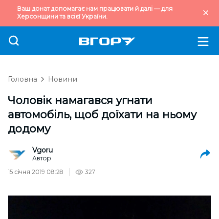
Ваш донат допомагає нам працювати й далі — для
Херсонщини та всієї України.
Головна
Новини
Чоловік намагався угнати
автомобіль, щоб доїхати на ньому
додому
Vgoru
Автор
15 січня 2019 08:28
327