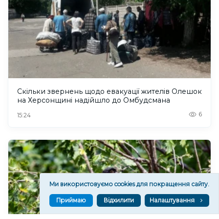
Скільки звернень щодо евакуації жителів Олешок
на Херсонщині надійшло до Омбудсмана
6
15:24
Ми використовуємо cookies для покращення сайту.
Приймаю
Відхилити
Налаштування