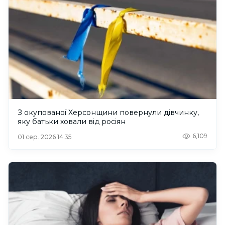
З окупованої Херсонщини повернули дівчинку,
яку батьки ховали від росіян
6,109
01 сер. 2026 14:35