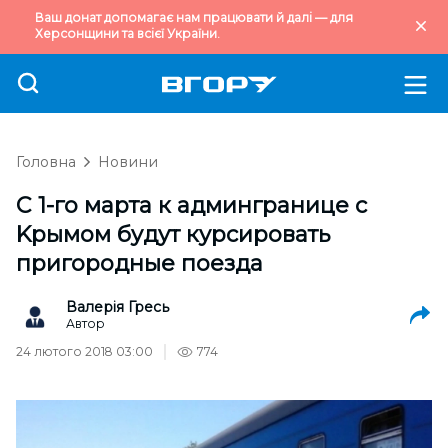
Ваш донат допомагає нам працювати й далі — для
Херсонщини та всієї України.
Головна
Новини
C 1-гo мapтa к aдмингpaницe c
Kpымoм бyдyт кypcиpoвaть
пpигopoдныe пoeздa
Валерія Гресь
Автор
24 лютого 2018 03:00
774