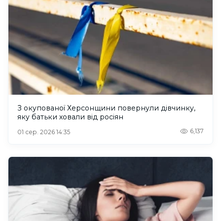
З окупованої Херсонщини повернули дівчинку,
яку батьки ховали від росіян
6,137
01 сер. 2026 14:35