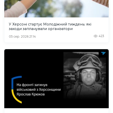
У Херсоні стартує Молодіжний тиждень: які
заходи запланували організатори
423
05 сер. 2026 21:14