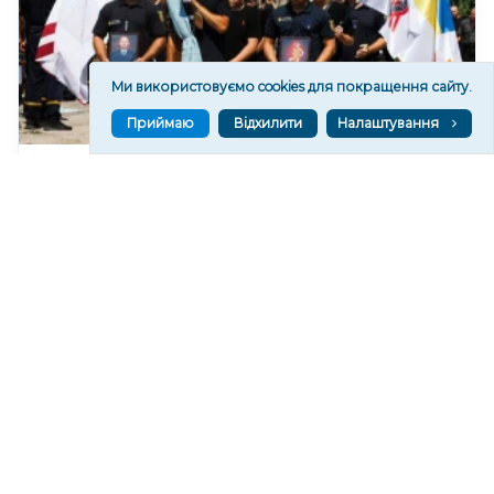
Ми використовуємо cookies для покращення сайту.
Приймаю
Відхилити
Налаштування
На Херсонщині попрощалися із загиблими від
російського дрона рятувальником та його сином
338
05 сер. 2026 20:39
Читати ще
МАТЕРІАЛИ ПАРТНЕРІВ