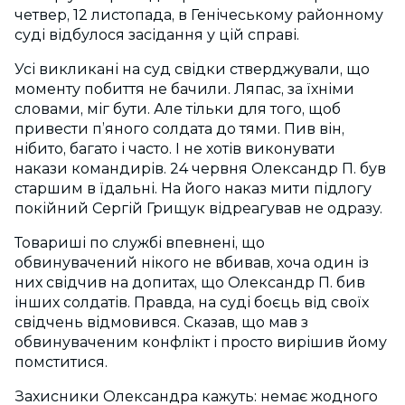
четвер, 12 листопада, в Генічеському районному
суді відбулося засідання у цій справі.
Усі викликані на суд свідки стверджували, що
моменту побиття не бачили. Ляпас, за їхніми
словами, міг бути. Але тільки для того, щоб
привести п’яного солдата до тями. Пив він,
нібито, багато і часто. І не хотів виконувати
накази командирів. 24 червня Олександр П. був
старшим в їдальні. На його наказ мити підлогу
покійний Сергій Грищук відреагував не одразу.
Товариші по службі впевнені, що
обвинувачений нікого не вбивав, хоча один із
них свідчив на допитах, що Олександр П. бив
інших солдатів. Правда, на суді боєць від своїх
свідчень відмовився. Сказав, що мав з
обвинуваченим конфлікт і просто вирішив йому
помститися.
Захисники Олександра кажуть: немає жодного