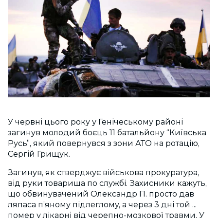
У червні цього року у Генічеському районі
загинув молодий боєць 11 батальйону “Київська
Русь”, який повернувся з зони АТО на ротацію,
Сергій Грищук.
Загинув, як стверджує військова прокуратура,
від руки товариша по службі. Захисники кажуть,
що обвинувачений Олександр П. просто дав
ляпаса п’яному підлеглому, а через 3 дні той ...
помер у лікарні від черепно-мозкової травми. У