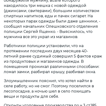
обнаружили мужчину, возле которого
находилось три мешка с новой одеждой
(джинсами, свитерами), большим количеством
спиртных напитков, еды и пачек сигарет. На
некоторых парах одежды были даже ценники, -
сообщил начальник Олешковского отделения
полиции Сергей Ященко. - Выяснилось, что
мужчина все это украл из магазинов.
Работники полиции установили, что на
протяжении последних двух месяцев 40-
летний ранее судимый совершил 5 фактов краж
из продуктовых и магазинов одежды. В
помещения проникал различными способами:
ломал замки, разбирал крышу, разбивал окна.
Злоумышленник пояснил, что хотел найти в
селе работу, но не смог. Поэтому поселился в
лесопосадке, а ночью шел в село похищать
вещи и продукты для себя.
Открыты уголовные производства по ч.3 ст.185