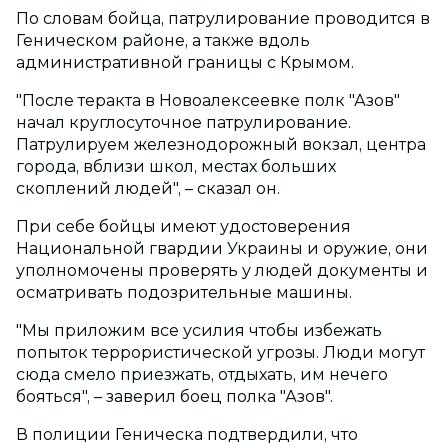
По словам бойца, патрулирование проводится в
Геническом районе, а также вдоль
административной границы с Крымом.
"После теракта в Новоалексеевке полк "Азов"
начал круглосуточное патрулирование.
Патрулируем железнодорожный вокзал, центра
города, вблизи школ, местах больших
скоплений людей", – сказал он.
При себе бойцы имеют удостоверения
Национальной гвардии Украины и оружие, они
уполномочены проверять у людей документы и
осматривать подозрительные машины.
"Мы приложим все усилия чтобы избежать
попыток террористической угрозы. Люди могут
сюда смело приезжать, отдыхать, им нечего
бояться", – заверил боец полка "Азов".
В полиции Геническа подтвердили, что