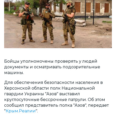
Бойцы уполномочены проверять у людей
документы и осматривать подозрительные
машины.
Для обеспечения безопасности населения в
Херсонской области полк Национальной
гвардии Украины "Азов" выставил
круглосуточные бессрочные патрули. Об этом
сообщил представитель полка "Азов", передает
"
Крым.Реалии
".