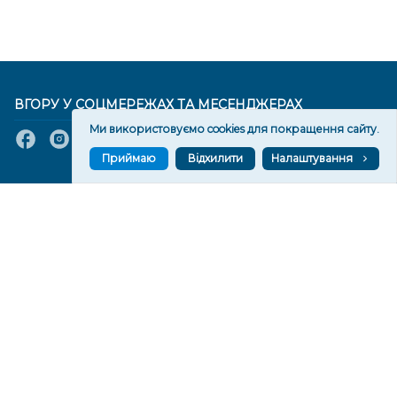
ВГОРУ У СОЦМЕРЕЖАХ ТА МЕСЕНДЖЕРАХ
Ми використовуємо cookies для покращення сайту.
Приймаю
Відхилити
Налаштування
VGORU.ORG В GOOGLE NEWS
VGORU.ORG в GOOGLE NEWS
Підписуйтеся, щоб знати останні новини Херсона та
Херсонщини сьогодні
Підписатися
СТОРІНКИ
Новини
Тексти
Історії
Аналітика