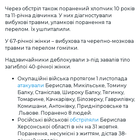
Через обстріл також поранений хлопчик 10 років
та 11-річна дівчинка. У них діагностували
вибухові травми, уламкові поранення та
перелом. Їх ушпиталили.
У 67-річної жінки – вибухова та черепно-мозкова
травми та перелом гомілки.
Надзвичайники деблокували з-під завалів тіло
загиблої 40-річної жінки.
Окупаційні війська протягом 1 листопада
атакували
Берислав, Микільське, Томину
Балку, Станіслав, Широку Балку, Тягинку,
Томарине, Качкарівку, Білозерку, Гаврилівку,
Комишани, Антонівку, Придніпровське та
Львове. Поранено 8 людей.
Російські військові
обстріляли
Берислав
Херсонської області в ніч на 31 жовтня.
Поранення, несумісні з життям, дістав 38-