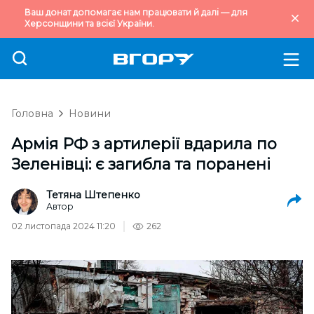
Ваш донат допомагає нам працювати й далі — для
Херсонщини та всієї України.
Головна
Новини
Армія РФ з артилерії вдарила по
Зеленівці: є загибла та поранені
Тетяна Штепенко
Автор
02 листопада 2024 11:20
262