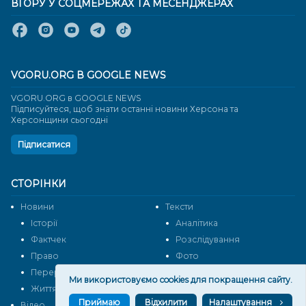
ВГОРУ У СОЦМЕРЕЖАХ ТА МЕСЕНДЖЕРАХ
VGORU.ORG В GOOGLE NEWS
VGORU.ORG в GOOGLE NEWS
Підписуйтеся, щоб знати останні новини Херсона та
Херсонщини сьогодні
Підписатися
СТОРІНКИ
Новини
Тексти
Історії
Аналітика
Фактчек
Розслідування
Право
Фото
Перерва на каву
Промо
Ми використовуємо cookies для покращення сайту.
Життя
Блоги
Приймаю
Відхилити
Налаштування
Відео
Архів