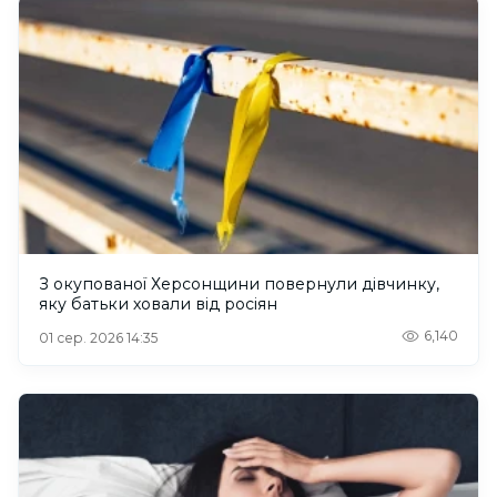
З окупованої Херсонщини повернули дівчинку,
яку батьки ховали від росіян
6,140
01 сер. 2026 14:35