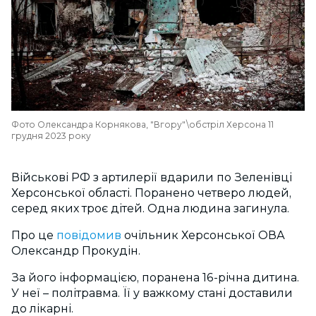
Фото Олександра Корнякова, "Вгору"\обстріл Херсона 11
грудня 2023 року
Військові РФ з артилерії вдарили по Зеленівці
Херсонської області. Поранено четверо людей,
серед яких троє дітей. Одна людина загинула.
Про це
повідомив
очільник Херсонської ОВА
Олександр Прокудін.
За його інформацією, поранена 16-річна дитина.
У неї – політравма. Її у важкому стані доставили
до лікарні.