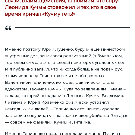
связи, взаимодействия, то поймем, что спрут
Леонида Кучмы стревожил и тех, кто в свое
время кричал «Кучму геть!»
Именно поэтому Юрий Луценко, будучи еще министром
внутренних дел, занимался реализацией (в буквальном,
торговом смысле этого слова) некоторых уголовных дел.
И я публично заявил, что никогда больше не подам руки
этому человеку. Точно так же я не общаюсь и с
Валентиной Теличенко, которая, фактически, стала
адвокатом Леонида Кучмы. Судя по заявлениям Пукача –
палача, который по заданию Леонида Кучмы, Владимира
Литвина и Юрия Кравченко физически устранял
неугодных им людей, – Теличенко его шантажировала,
заставляя озвучивать — как заказчиков убийства Гонгадзе
— совсем не фамилии Кучмы и Литвина.
Именно Теличенко возила передачи команде Пукача в