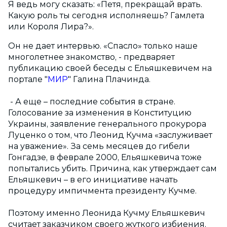
Я ведь могу сказать: «Петя, прекращай врать.
Какую роль ты сегодня исполняешь? Гамлета
или Короля Лира?».
Он не дает интервью. «Спасло» только наше
многолетнее знакомство, - предваряет
публикацию своей беседы с Ельяшкевичем на
портале "
МИР
" Галина Плачинда.
- А еще – последние события в стране.
Голосование за изменения в Конституцию
Украины, заявление генерального прокурора
Луценко о том, что Леонид Кучма «заслуживает
на уважение». За семь месяцев до гибели
Гонгадзе, в феврале 2000, Ельяшкевича тоже
попытались убить. Причина, как утверждает сам
Ельяшкевич – в его инициативе начать
процедуру импичмента президенту Кучме.
Поэтому именно Леонида Кучму Ельяшкевич
считает заказчиком своего жуткого избиения.