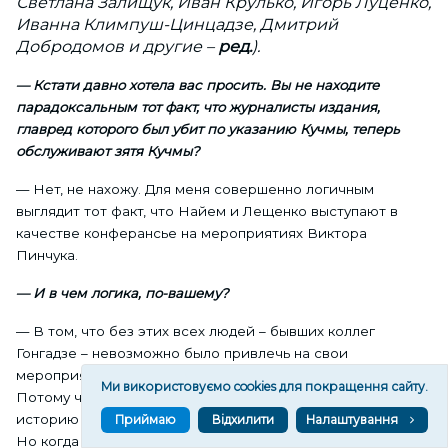
Светлана Залищук, Иван Крулько, Игорь Луценко,
Иванна Климпуш-Цинцадзе, Дмитрий
Добродомов и другие –
ред.
).
— Кстати давно хотела вас просить. Вы не находите
парадоксальным тот факт, что журналисты издания,
главред которого был убит по указанию Кучмы, теперь
обслуживают зятя Кучмы?
— Нет, не нахожу. Для меня совершенно логичным
выглядит тот факт, что Найем и Лещенко выступают в
качестве конферансье на мероприятиях Виктора
Пинчука.
— И в чем логика, по-вашему?
— В том, что без этих всех людей – бывших коллег
Гонгадзе – невозможно было привлечь на свои
мероприятия политиков высокого мирового уровня.
Ми використовуємо cookies для покращення сайту.
Потому что такие политики — зная, конечно, всю эту
историю с Гонгадзе – к Пинчуку просто не приехали бы.
Приймаю
Відхилити
Налаштування
Но когда на такие мероприятия — в различном качестве