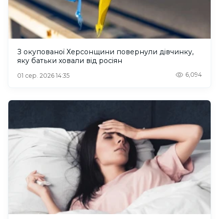
З окупованої Херсонщини повернули дівчинку,
яку батьки ховали від росіян
6,094
01 сер. 2026 14:35