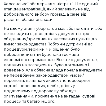
Херсонської облдержадміністрації. Це єдиний
етап децентралізації, який залежить не від
добровільного вибору громад, а саме від
рішення обласної влади.
На цьому етапі губернатор мав або погодити, або
не погодити відповідність документів про
об’єднання/приєднання населених пунктів до
вимог законодавства. Тобто чи дотримані всі
процедури, терміни, чи рішення було
добровільним і чи буде така громада
економічно спроможною. Все це в документах,
поданих на погодження, було дотримано і
доведено. Але обласна влада почала вигадувати
не передбачені законодавством умови/
перепони: наявність якоїсь «непереборної
водної перешкоди», необхідність у
додатковому подворовому обходу з
опитуваннями, посилання на вигадані судові
процеси та багато іншого.