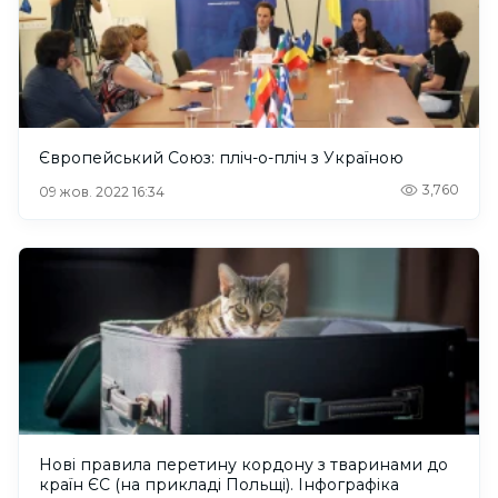
Європейський Союз: пліч-о-пліч з Україною
3,760
09 жов. 2022 16:34
Нові правила перетину кордону з тваринами до
країн ЄС (на прикладі Польщі). Інфографіка