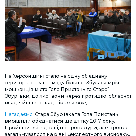
На Херсонщині стало на одну об’єднану
територіальну громаду більше. Збулася мрія
мешканців міста Гола Пристань та Старої
Збур’ївки, до якої вони через протидію обласної
влади йшли понад півтора року.
Нагадаємо
, Стара Збур’ївка та Гола Пристань
вирішили об’єднатися ще влітку 2017 року.
Пройшли всі відповідні процедури, але процес
загальмувалося на рівні «експертного висновку»