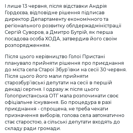
І лише 13 червня, після відставки Андрія
Гордєєва, відповідне рішення підписав
директор Департаменту економічного та
регіонального розвитку облдержадміністрації
Сергій Суворов, а Дмитро Бутрій, як перша
посадова особа ХОДА, затвердив його своїм
розпорядженням.
Після цього керівництво Голої Пристані
планувало прийняти рішення про приєднання
до міста села Старої Збур’ївки на сесії 30 червня.
Після цього його мали прийняти
старозбур’ївські депутати на сесії в першій
декаді серпня. І одразу ж після цього
Голопристанська ОТГ мала розпочинати своє
офіціальне існування. Бо процедура в разі
приєднання - спрощена, не треба чекати
призначення виборів, голова села автоматично
стає старостою, а сільські депутати входять до
складу ради громади.