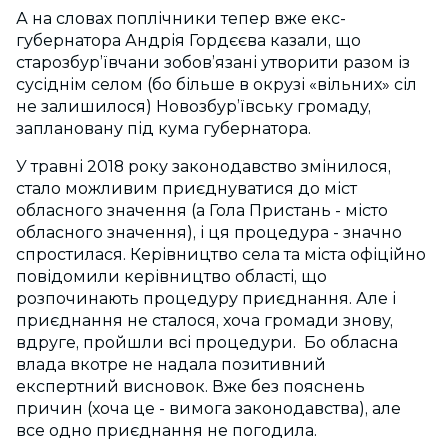
А на словах поплічники тепер вже екс-
губернатора Андрія Гордєєва казали, що
старозбур’ївчани зобов’язані утворити разом із
сусіднім селом (бо більше в окрузі «вільних» сіл
не залишилося) Новозбур’ївську громаду,
заплановану під кума губернатора.
У травні 2018 року законодавство змінилося,
стало можливим приєднуватися до міст
обласного значення (а Гола Пристань - місто
обласного значення), і ця процедура - значно
спростилася. Керівництво села та міста офіційно
повідомили керівництво області, що
розпочинають процедуру приєднання. Але і
приєднання не сталося, хоча громади знову,
вдруге, пройшли всі процедури. Бо обласна
влада вкотре не надала позитивний
експертний висновок. Вже без пояснень
причин (хоча це - вимога законодавства), але
все одно приєднання не погодила.