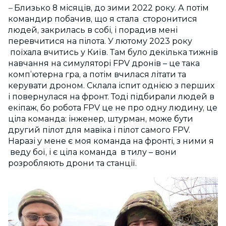
–
Близько 8 місяців, до зими 2022 року. А потім
командир побачив, що я стала сторонитися
людей, закрилась в собі, і порадив мені
перевчитися на пілота. У лютому 2023 року
поїхала вчитись у Київ. Там було декілька тижнів
навчання на симуляторі FPV дронів – це така
компʼютерна гра, а потім вчилася літати та
керувати дроном. Склала іспит однією з перших
і повернулася на фронт. Тоді підбирали людей в
екіпаж, бо робота FPV це не про одну людину, це
ціла команда: інженер, штурман, може бути
другий пілот для мавіка і пілот самого FPV.
Наразі у мене є моя команда на фронті, з ними я
веду бої, і є ціла команда в тилу – вони
розробляють дрони та станції.