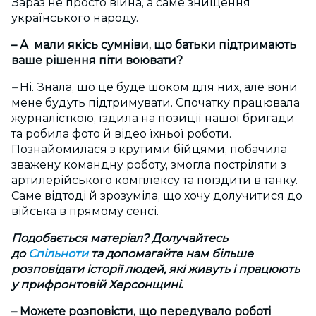
Зараз не просто війна, а саме знищення
українського народу.
– А мали якісь сумніви, що батьки підтримають
ваше рішення піти воювати?
–
Ні. Знала, що це буде шоком для них, але вони
мене будуть підтримувати. Спочатку працювала
журналісткою, їздила на позиції нашої бригади
та робила фото й відео їхньої роботи.
Познайомилася з крутими бійцями, побачила
зважену командну роботу, змогла постріляти з
артилерійського комплексу та поїздити в танку.
Саме відтоді й зрозуміла, що хочу долучитися до
війська в прямому сенсі.
Подобається матеріал? Долучайтесь
до
Спільноти
та допомагайте нам більше
розповідати історії людей, які живуть і працюють
у прифронтовій Херсонщині.
– Можете розповісти, що передувало роботі