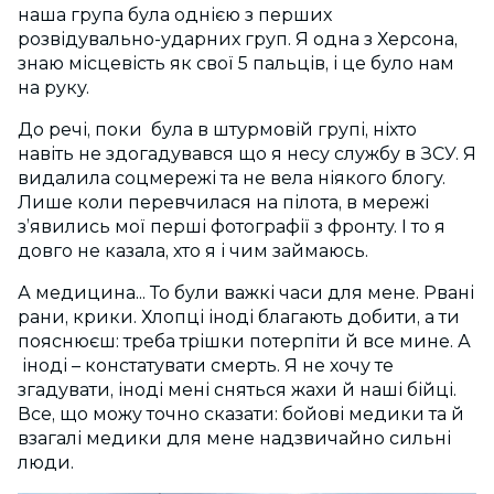
наша група була однією з перших
розвідувально-ударних груп. Я одна з Херсона,
знаю місцевість як свої 5 пальців, і це було нам
на руку.
До речі, поки була в штурмовій групі, ніхто
навіть не здогадувався що я несу службу в ЗСУ. Я
видалила соцмережі та не вела ніякого блогу.
Лише коли перевчилася на пілота, в мережі
зʼявились мої перші фотографії з фронту. І то я
довго не казала, хто я і чим займаюсь.
А медицина... То були важкі часи для мене. Рвані
рани, крики. Хлопці іноді благають добити, а ти
пояснюєш: треба трішки потерпіти й все мине. А
іноді – констатувати смерть. Я не хочу те
згадувати, іноді мені сняться жахи й наші бійці.
Все, що можу точно сказати: бойові медики та й
взагалі медики для мене надзвичайно сильні
люди.