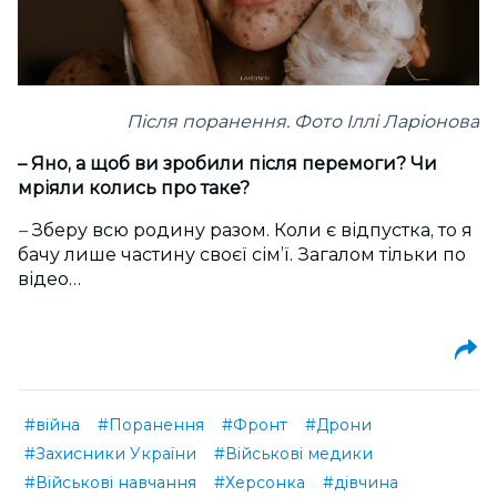
Після поранення.
Фото Іллі Ларіонова
– Яно, а щоб ви зробили після перемоги? Чи
мріяли колись про таке?
–
Зберу всю родину разом. Коли є відпустка, то я
бачу лише частину своєї сім’ї. Загалом тільки по
відео…
#війна
#Поранення
#Фронт
#Дрони
#Захисники України
#Військові медики
#Військові навчання
#Херсонка
#дівчина