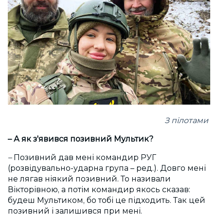
З пілотами
– А як з'явився позивний Мультик?
–
Позивний дав мені командир РУГ
(розвідувально-ударна група – ред.). Довго мені
не лягав ніякий позивний. То називали
Вікторівною, а потім командир якось сказав:
будеш Мультиком, бо тобі це підходить. Так цей
позивний і залишився при мені.