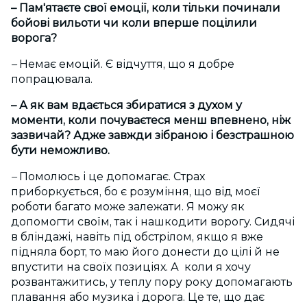
– Пам'ятаєте свої емоції, коли тільки починали
бойові вильоти чи коли вперше поцілили
ворога?
–
Немає емоцій. Є відчуття, що я добре
попрацювала.
– А як вам вдається збиратися з духом у
моменти, коли почуваєтеся менш впевнено, ніж
зазвичай? Адже завжди зібраною і безстрашною
бути неможливо.
–
Помолюсь і це допомагає. Страх
приборкується, бо є розуміння, що від моєї
роботи багато може залежати. Я можу як
допомогти своїм, так і нашкодити ворогу. Сидячі
в бліндажі, навіть під обстрілом, якщо я вже
підняла борт, то маю його донести до цілі й не
впустити на своїх позиціях. А коли я хочу
розвантажитись, у теплу пору року допомагають
плавання або музика і дорога. Це те, що дає