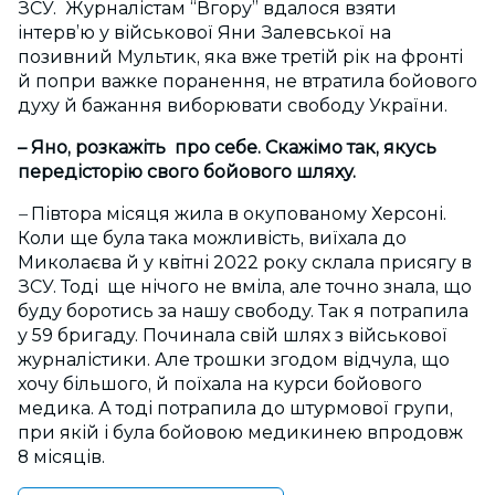
ЗСУ. Журналістам “Вгору” вдалося взяти
інтерв’ю у військової Яни Залевської на
позивний Мультик, яка вже третій рік на фронті
й попри важке поранення, не втратила бойового
духу й бажання виборювати свободу України.
– Яно, розкажіть про себе. Скажімо так, якусь
передісторію свого бойового шляху.
–
Півтора місяця жила в окупованому Херсоні.
Коли ще була така можливість, виїхала до
Миколаєва й у квітні 2022 року склала присягу в
ЗСУ. Тоді ще нічого не вміла, але точно знала, що
буду боротись за нашу свободу. Так я потрапила
у 59 бригаду. Починала свій шлях з військової
журналістики. Але трошки згодом відчула, що
хочу більшого, й поїхала на курси бойового
медика. А тоді потрапила до штурмової групи,
при якій і була бойовою медикинею впродовж
8 місяців.