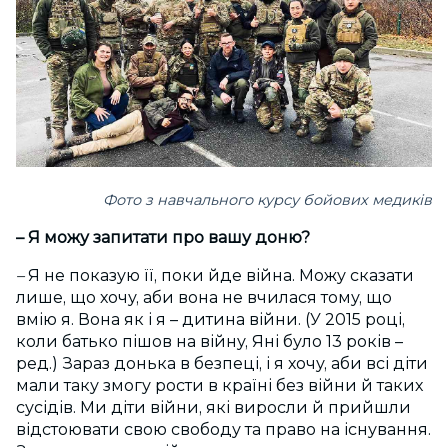
Фото з навчального курсу бойових медиків
– Я можу запитати про вашу доню?
–
Я не показую її, поки йде війна. Можу сказати
лише, що хочу, аби вона не вчилася тому, що
вмію я. Вона як і я – дитина війни. (У 2015 році,
коли батько пішов на війну, Яні було 13 років –
ред.) Зараз донька в безпеці, і я хочу, аби всі діти
мали таку змогу рости в країні без війни й таких
сусідів. Ми діти війни, які виросли й прийшли
відстоювати свою свободу та право на існування.