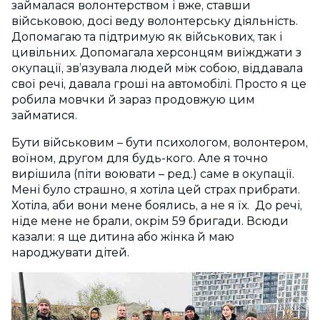
займалася волонтерством і вже, ставши
військовою, досі веду волонтерську діяльність.
Допомагаю та підтримую як військових, так і
цивільних. Допомагала херсонцям виїжджати з
окупації, звʼязувала людей між собою, віддавала
свої речі, давала гроші на автомобілі. Просто я це
робила мовчки й зараз продовжую цим
займатися.
Бути військовим – бути психологом, волонтером,
воїном, другом для будь-кого. Але я точно
вирішила (піти воювати – ред.) саме в окупації.
Мені було страшно, я хотіла цей страх прибрати.
Хотіла, аби вони мене боялись, а не я їх. До речі,
ніде мене не брали, окрім 59 бригади. Всюди
казали: я ще дитина або жінка й маю
народжувати дітей.