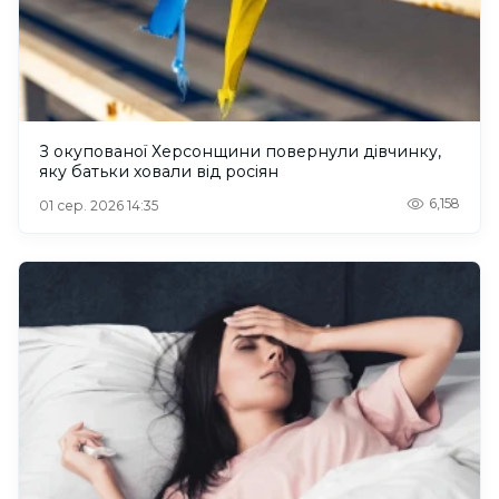
З окупованої Херсонщини повернули дівчинку,
яку батьки ховали від росіян
6,158
01 сер. 2026 14:35