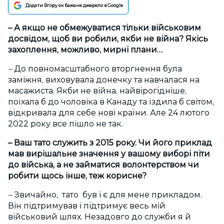
Додати Вгору як бажане джерело в Google
– А якщо не обмежуватися тільки військовим
досвідом, щоб ви робили, якби не війна? Якісь
захоплення, можливо, мирні плани…
–
До повномасштабного вторгнення була
заміжня, виховувала донечку та навчалася на
масажиста. Якби не війна, найвірогідніше,
поїхала б до чоловіка в Канаду та їздила б світом,
відкривала для себе нові країни. Але 24 лютого
2022 року все пішло не так.
– Ваш тато служить з 2015 року. Чи його приклад
мав вирішальне значення у вашому виборі піти
до війська, а не займатися волонтерством чи
робити щось інше, теж корисне?
–
Звичайно, тато був і є для мене прикладом.
Він підтримував і підтримує весь мій
військовий шлях. Незадовго до служби я й