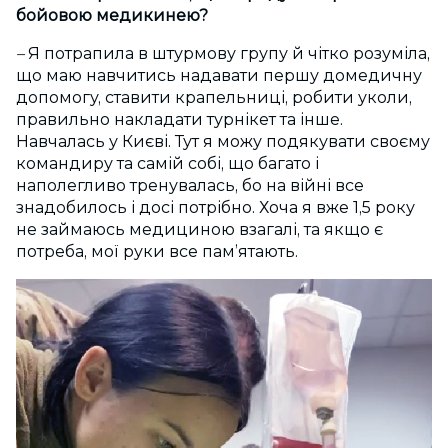
бойовою медикинею?
–
Я потрапила в штурмову групу й чітко розуміла,
що маю навчитись надавати першу домедичну
допомогу, ставити крапельниці, робити уколи,
правильно накладати турнікет та інше.
Навчалась у Києві. Тут я можу подякувати своєму
командиру та самій собі, що багато і
наполегливо тренувалась, бо на війні все
знадобилось і досі потрібно. Хоча я вже 1,5 року
не займаюсь медициною взагалі, та якщо є
потреба, мої руки все памʼятають.