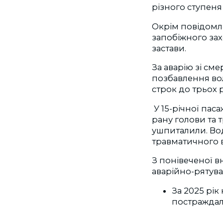
різного ступеня
Окрім повідомл
запобіжного зах
застави.
За аварію зі см
позбавлення во
строк до трьох 
У 15-річної па
рану голови та 
ушпиталили. Во
травматичного в
З понівеченої в
аварійно-рятув
За 2025 рік
постраждали