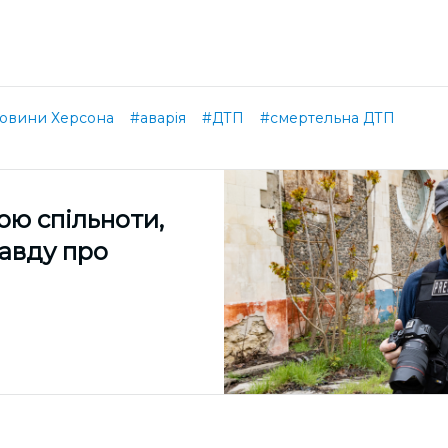
овини Херсона
#аварія
#ДТП
#смертельна ДТП
ою спільноти,
равду про