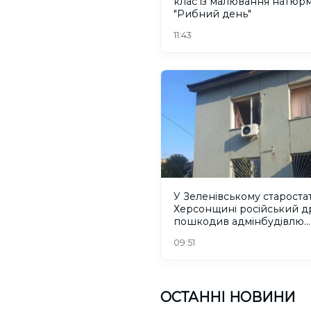
клас із малювання натюр
"Рибний день"
11:43
У Зеленівському старостат
Херсонщині російський д
пошкодив адмінбудівлю.
ФОТО
09:51
ОСТАННІ НОВИНИ