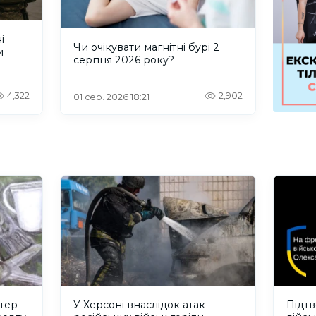
і
Чи очікувати магнітні бурі 2
и
серпня 2026 року?
4,322
2,902
01 сер. 2026 18:21
тер-
У Херсоні внаслідок атак
Підт