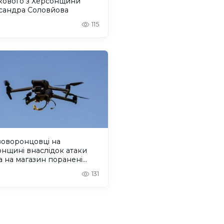
ькового з Херсонщини
сандра Соловйова
115
воворонцовці на
нщині внаслідок атаки
 на магазин поранені
еро людей. ОНОВЛЕНО
131