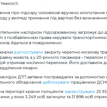
 тяжкості.
ення про підозру, чоловікові вручено клопотання
оду у вигляді тримання під вартою без визначенн
ертельним наслідком підозрюваному загрожує до д
лі з позбавленням права керувати транспортними
років, йдеться в повідомленні.
сажирки
діагностували
закриту черепно-мозкову тра
травму живота, а у 20-річного пасажира
–
перелом ст
дій отримав численні переломи. Його доставили д
ідділення лікарні.
наслідок ДТП автівки постраждалих
за допомогою 
ального обладнання
деблокували
п
рацівники ДСН
 на території країни поліціянти
зареєстрували
25 93
ми, у яких 3 249 осіб загинули та 31 898 осіб отри