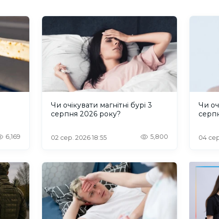
и
Чи очікувати магнітні бурі 3
Чи оч
серпня 2026 року?
серп
6,169
5,800
02 сер. 2026 18:55
04 сер