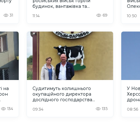
морту
російських військ горіли
війс
будинок, вантажівка та
Олек
нежитлова будівля. ФОТО
31
69
11:14
10:50
і на
Судитимуть колишнього
У Но
рон
окупаційного директора
Херсо
дослідного господарства
дрона
"Асканійське" на Херсонщині
шест
134
135
09:34
08:56