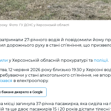
 року. Фото: ГУ ДСНС у Херсонській області
затримали 27-річного водія й повідомили йому пр
л дорожнього руху в стані сп’яніння, що призвело
или
у Херсонській обласній прокуратурі та
поліції
.
ва, 12 червня 2026 року близько 19:30 у Херсоні во
еребуваючи у стані алкогольного сп’яніння, не впор
ізався
в електроопору.
к бажане джерело в Google
а місці загинула 37-річна пасажирка, яка сиділа н
ій та ще двоє пасажирів 15 і 20 років дістали тілес