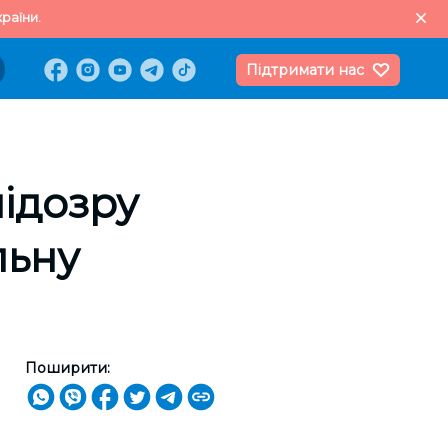
раїни.
Підтримати нас
ідозру
льну
Поширити: