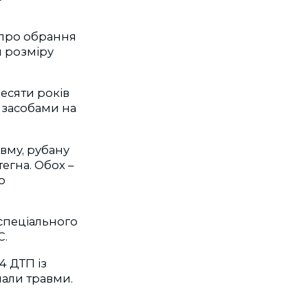
 про обрання
я розміру
есяти років
 засобами на
вму, рубану
егна. Обох
–
о
спеціального
С.
4 ДТП із
мали травми.