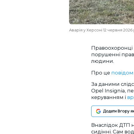
Аварія у Херсоні 12 червня 2026
Правоохоронці 
порушенні прави
людини.
Про це
повідом
За даними слідст
Opel Insignia, п
керуванням і
вр
Додати Вгору я
Внаслідок ДТП н
сидінні.
Сам вод