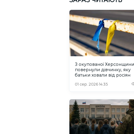
З окупованої Херсонщин
повернули дівчинку, яку
батьки ховали від росіян
01 сер. 2026 14:35