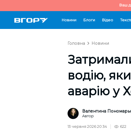
Ваш д
Новини
Блоги
Відео
Текст
Головна
Новини
Затримали
водію, як
аварію у 
Валентина Пономарь
Автор
13 червня 2026 20:34
622