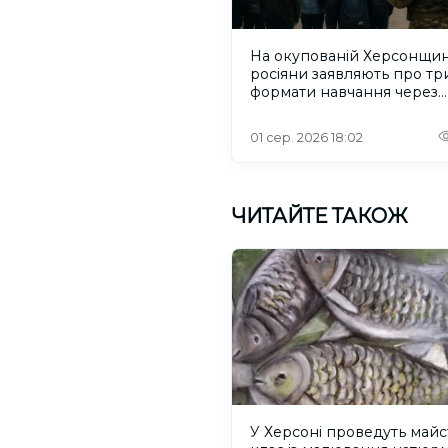
На окупованій Херсонщин
росіяни заявляють про тр
формати навчання через
проблеми зі світлом та
інтернетом
01 сер. 2026 18:02
ЧИТАЙТЕ ТАКОЖ
У Херсоні проведуть майс