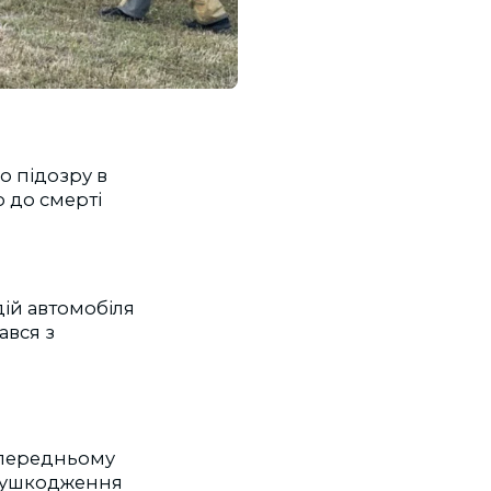
о підозру в
 до смерті
дій автомобіля
ався з
а передньому
ні ушкодження