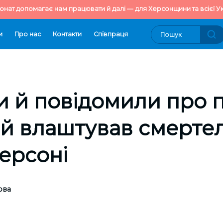
онат допомагає нам працювати й далі — для Херсонщини та всієї Ук
и
Про нас
Контакти
Cпівпраця
 й повідомили про п
ий влаштував смерте
Херсоні
ова