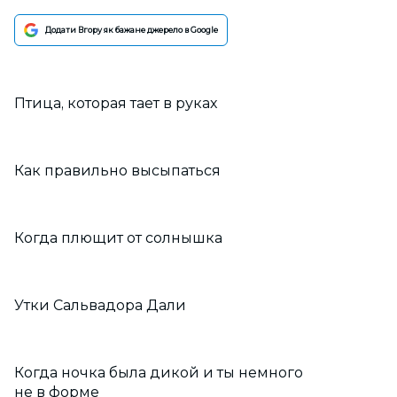
Додати Вгору як бажане джерело в Google
Птица, которая тает в руках
Как правильно высыпаться
Когда плющит от солнышка
Утки Сальвадора Дали
Когда ночка была дикой и ты немного
не в форме