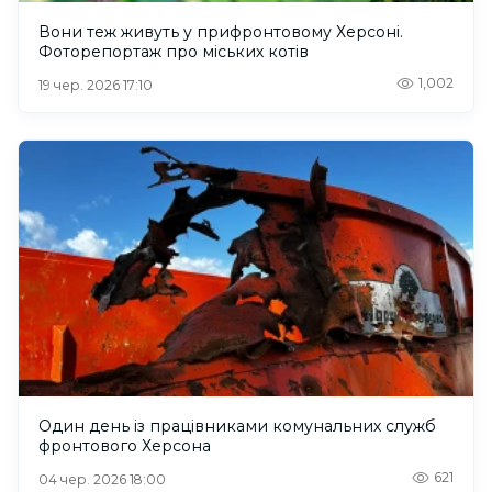
Вони теж живуть у прифронтовому Херсоні.
Фоторепортаж про міських котів
1,002
19 чер. 2026 17:10
Один день із працівниками комунальних служб
фронтового Херсона
621
04 чер. 2026 18:00