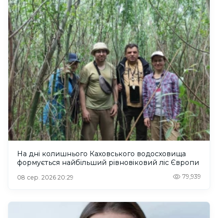
На дні колишнього Каховського водосховища
формується найбільший рівновіковий ліс Європи
79,939
08 сер. 2026 20:29