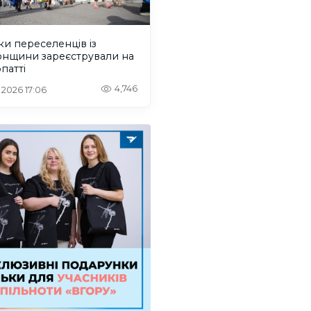
ки переселенців із
онщини зареєстрували на
патті
4,746
. 2026 17:06