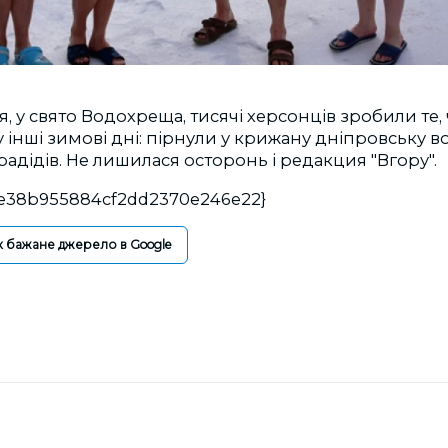
ня, у свято Водохреща, тисячі херсонців зробили те, 
у інші зимові дні: пірнули у крижану дніпровську в
прадідів. Не лишилася осторонь і редакция "Вгору".
0e38b955884cf2dd2370e246e22}
к бажане джерело в Google