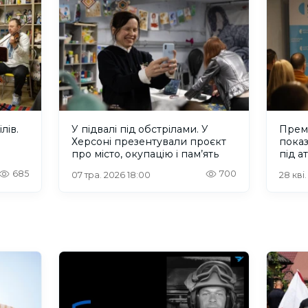
лів.
У підвалі під обстрілами. У
Прем’
Херсоні презентували проєкт
показ
про місто, окупацію і пам’ять
під а
685
700
07 тра. 2026 18:00
28 кві.