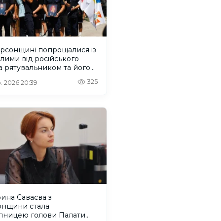
ерсонщині попрощалися із
лими від російського
 рятувальником та його
м
325
. 2026 20:39
ина Саваєва з
онщини стала
упницею голови Палати