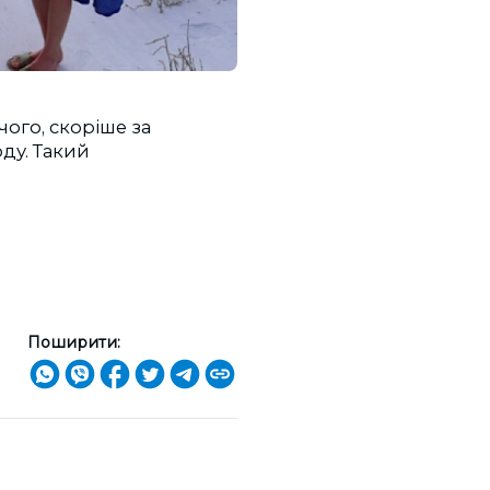
чого, скоріше за
оду. Такий
Поширити: