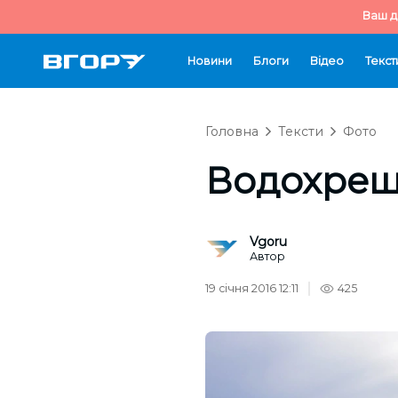
Ваш д
Новини
Блоги
Відео
Текст
Головна
Тексти
Фото
Водохрещ
Vgoru
Автор
19 січня 2016 12:11
425