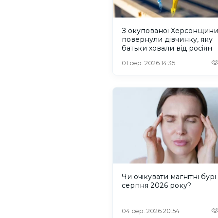
З окупованої Херсонщин
повернули дівчинку, яку
батьки ховали від росіян
01 сер. 2026 14:35
Чи очікувати магнітні бурі 
серпня 2026 року?
04 сер. 2026 20:54