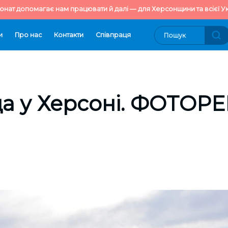
онат допомагає нам працювати й далі — для Херсонщини та всієї Ук
и
Про нас
Контакти
Cпівпраця
а у Херсоні. ФОТО