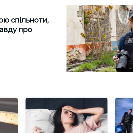
ою спільноти,
равду про