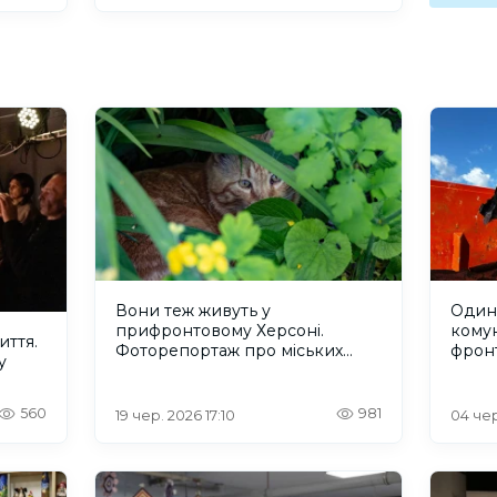
Вони теж живуть у
Один 
прифронтовому Херсоні.
кому
иття.
Фоторепортаж про міських
фрон
у
котів
560
981
19 чер. 2026 17:10
04 чер