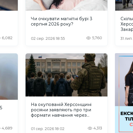
и
Чи очікувати магнітні бурі 3
Скіль
серпня 2026 року?
Херс
Закар
6,082
5,760
02 сер. 2026 18:55
31 лип
На окупованій Херсонщині
5
росіяни заявляють про три
формати навчання через
проблеми зі світлом та
інтернетом
4,689
4,313
01 сер. 2026 18:02