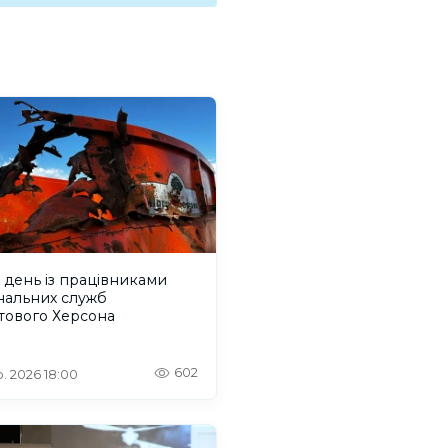
день із працівниками
нальних служб
тового Херсона
602
. 2026 18:00