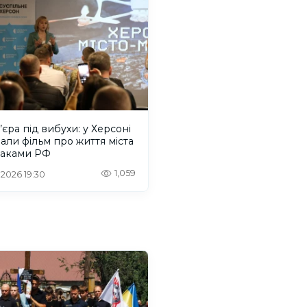
єра під вибухи: у Херсоні
али фільм про життя міста
таками РФ
1,059
 2026 19:30