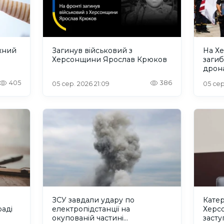
жний
Загинув військовий з
На Х
Херсонщини Ярослав Крюков
загиб
дрона
сино
405
386
05 сер. 2026 21:09
05 сер
ЗСУ завдали удару по
Катер
аді
електропідстанції на
Херс
окупованій частині
заст