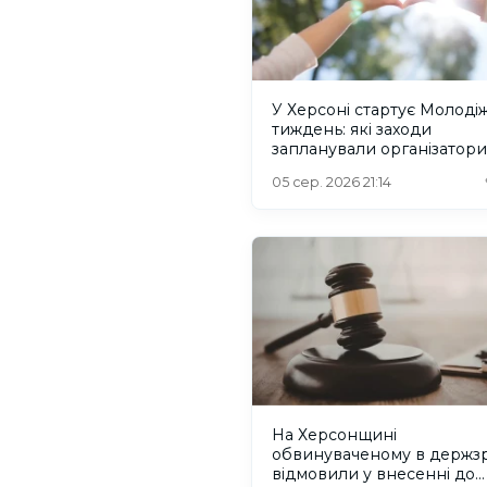
У Херсоні стартує Молоді
тиждень: які заходи
запланували організатори
05 сер. 2026 21:14
На Херсонщині
обвинуваченому в держзр
відмовили у внесенні до