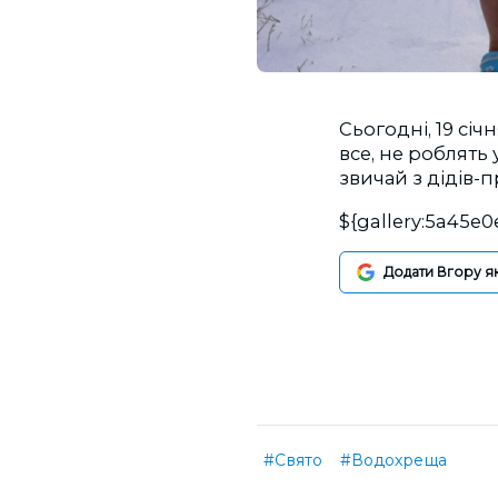
Сьогодні, 19 січ
все, не роблять 
звичай з дідів-
${gallery:5a45e
Додати Вгору я
#Свято
#Водохреща