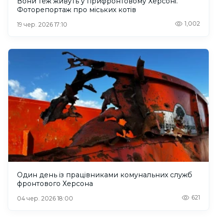
Вони теж живуть у прифронтовому Херсоні.
Фоторепортаж про міських котів
1,002
19 чер. 2026 17:10
Один день із працівниками комунальних служб
фронтового Херсона
621
04 чер. 2026 18:00