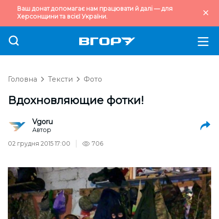
Ваш донат допомагає нам працювати й далі — для
Херсонщини та всієї України.
Головна
Тексти
Фото
Вдохновляющие фотки!
Vgoru
Автор
02 грудня 2015 17:00
706