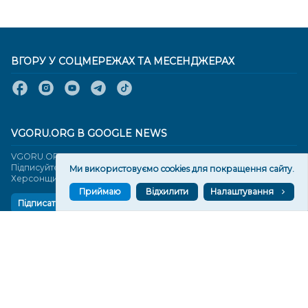
ВГОРУ У СОЦМЕРЕЖАХ ТА МЕСЕНДЖЕРАХ
VGORU.ORG В GOOGLE NEWS
VGORU.ORG в GOOGLE NEWS
Підписуйтеся, щоб знати останні новини Херсона та
Ми використовуємо cookies для покращення сайту.
Херсонщини сьогодні
Приймаю
Відхилити
Налаштування
Підписатися
СТОРІНКИ
Новини
Тексти
Історії
Аналітика
Фактчек
Розслідування