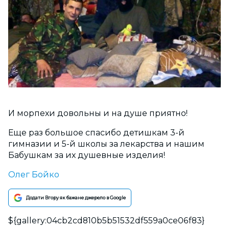
И морпехи довольны и на душе приятно!
Еще раз большое спасибо детишкам 3-й
гимназии и 5-й школы за лекарства и нашим
Бабушкам за их душевные изделия!
Олег Бойко
Додати Вгору як бажане джерело в Google
${gallery:04cb2cd810b5b51532df559a0ce06f83}