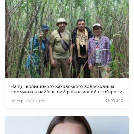
На дні колишнього Каховського водосховища
формується найбільший рівновіковий ліс Європи
79,340
08 сер. 2026 20:29