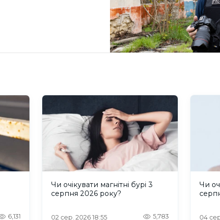
и
Чи очікувати магнітні бурі 3
Чи оч
серпня 2026 року?
серп
6,131
5,783
02 сер. 2026 18:55
04 сер