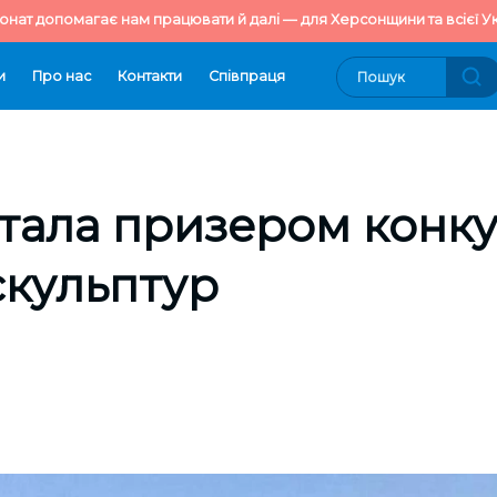
онат допомагає нам працювати й далі — для Херсонщини та всієї Ук
и
Про нас
Контакти
Cпівпраця
тала призером конк
скульптур