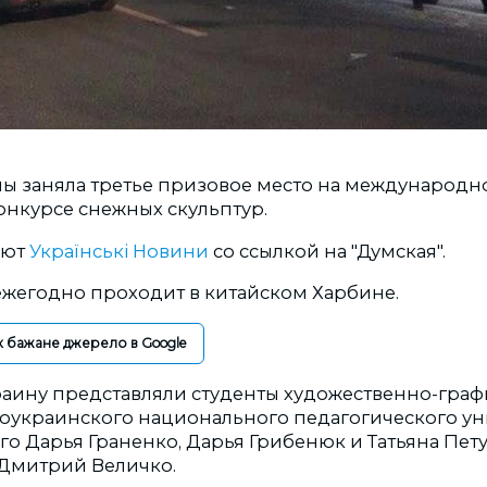
ы заняла третье призовое место на международн
онкурсе снежных скульптур.
ают
Українські Новини
со ссылкой на "Думская".
жегодно проходит в китайском Харбине.
к бажане джерело в Google
раину представляли студенты художественно-граф
оукраинского национального педагогического ун
 Дарья Граненко, Дарья Грибенюк и Татьяна Петух
Дмитрий Величко.