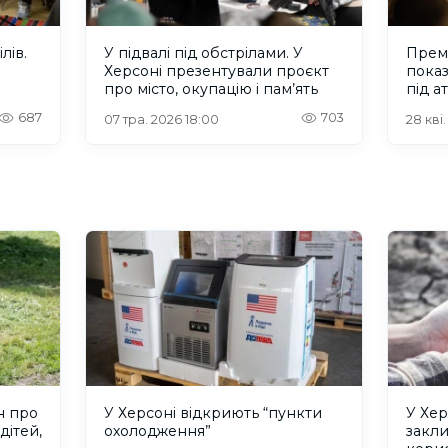
лів.
У підвалі під обстрілами. У
Прем’
Херсоні презентували проєкт
показ
про місто, окупацію і пам’ять
під а
687
703
07 тра. 2026 18:00
28 кві.
н про
У Херсоні відкриють “пункти
У Хер
дітей,
охолодження”
закл