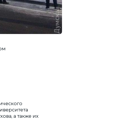
ом
ического
иверситета
ова, а также их