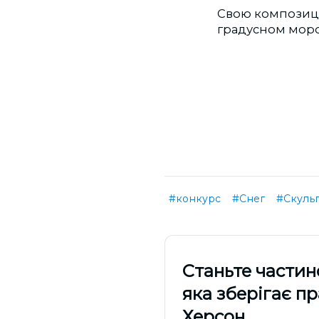
Свою композицию
градусном моро
#конкурс
#Снег
#Скуль
Cтаньте частин
яка зберігає п
Херсон