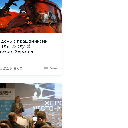
день із працівниками
нальних служб
тового Херсона
604
. 2026 18:00