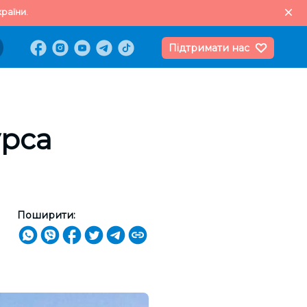
раїни.
Підтримати нас
урса
Поширити: