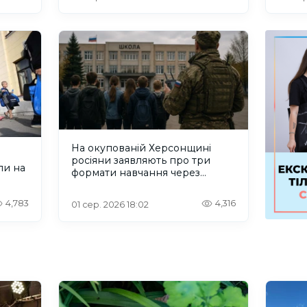
На окупованій Херсонщині
росіяни заявляють про три
ли на
формати навчання через
проблеми зі світлом та
інтернетом
4,783
4,316
01 сер. 2026 18:02