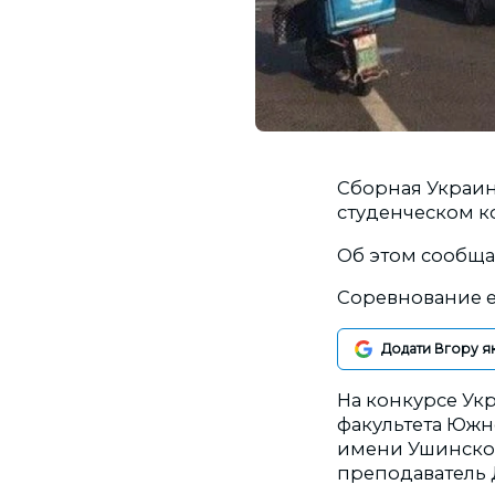
Сборная Украин
студенческом к
Об этом сообщ
Соревнование е
Додати Вгору я
На конкурсе Ук
факультета Южн
имени Ушинского
преподаватель 