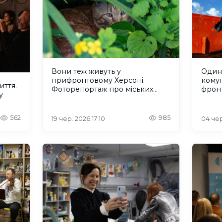
Вони теж живуть у
Один 
прифронтовому Херсоні.
кому
иття.
Фоторепортаж про міських
фрон
у
котів
562
985
19 чер. 2026 17:10
04 чер