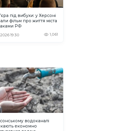
єра під вибухи: у Херсоні
али фільм про життя міста
таками РФ
1,061
 2026 19:30
сонському водоканалі
икають економно