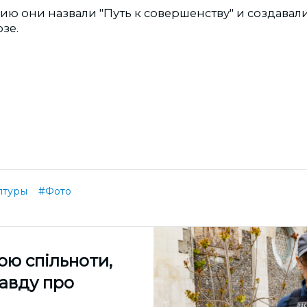
 они назвали "Путь к совершенству" и создавали 
зе.
птуры
#Фото
ою спільноти,
равду про