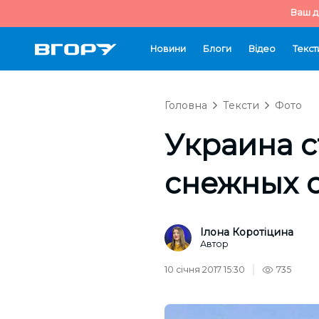
Ваш д
Новини
Блоги
Відео
Текст
Головна
Тексти
Фото
Украина с
снежных 
Ілона Коротіцина
Автор
10 січня 2017 15:30
735