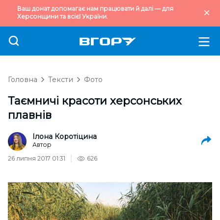
Ваш донат допомагає нам працювати й далі — для
Херсонщини та всієї України.
Головна
Тексти
Фото
Таємничі красоти херсонських
плавнів
Ілона Коротіцина
Автор
26 липня 2017 01:31
626