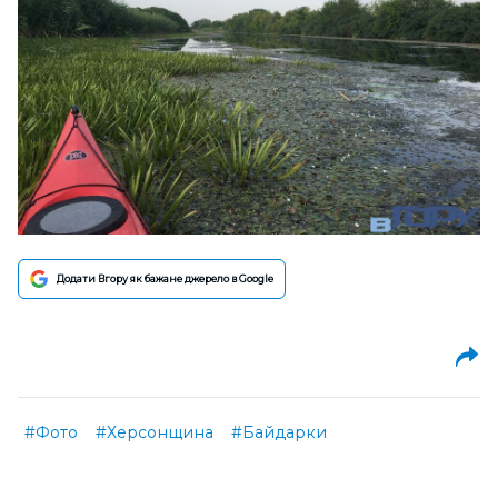
Додати Вгору як бажане джерело в Google
#Фото
#Херсонщина
#Байдарки