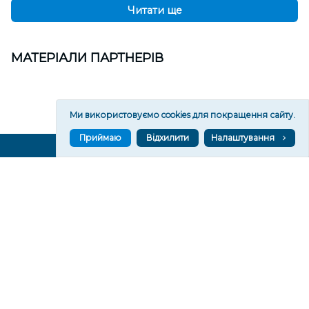
Читати ще
МАТЕРІАЛИ ПАРТНЕРІВ
Ми використовуємо cookies для покращення сайту.
Приймаю
Відхилити
Налаштування
ВГОРУ У СОЦМЕРЕЖАХ ТА МЕСЕНДЖЕРАХ
VGORU.ORG В GOOGLE NEWS
VGORU.ORG в GOOGLE NEWS
Підписуйтеся, щоб знати останні новини Херсона та
Херсонщини сьогодні