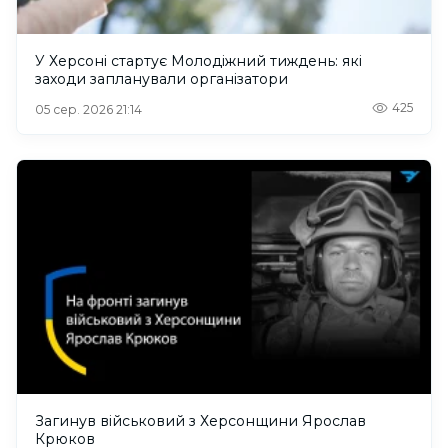
У Херсоні стартує Молодіжний тиждень: які
заходи запланували організатори
425
05 сер. 2026 21:14
Загинув військовий з Херсонщини Ярослав
Крюков