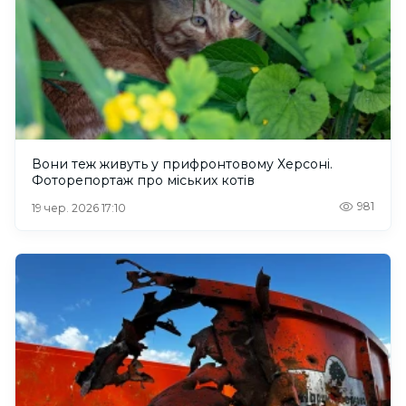
Вони теж живуть у прифронтовому Херсоні.
Фоторепортаж про міських котів
981
19 чер. 2026 17:10