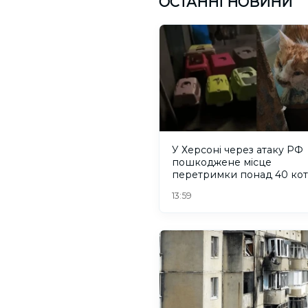
ОСТАННІ НОВИНИ
У Херсоні через атаку РФ
пошкоджене місце
перетримки понад 40 коті
притулку "Кіт Бегемот"
13:59