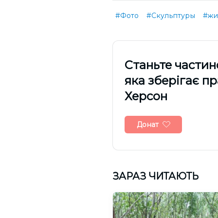
#Фото
#Скульптуры
#жи
Cтаньте частин
яка зберігає п
Херсон
Донат
ЗАРАЗ ЧИТАЮТЬ