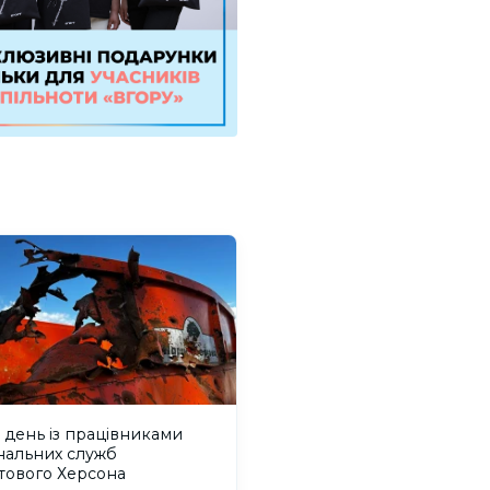
день із працівниками
нальних служб
тового Херсона