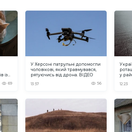
У Херсоні патрульні допомогли
Украї
чоловікові, який травмувався,
ротац
в із
рятуючись від дрона. ВІДЕО
у рай
Херс
69
56
13:57
12:23