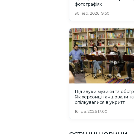
фотографіях
30 чер. 2026 19:50
Під звуки музики та обстрі
Як херсонці танцювали та
спілкувалися в укритті
16 тра. 2026 17:00