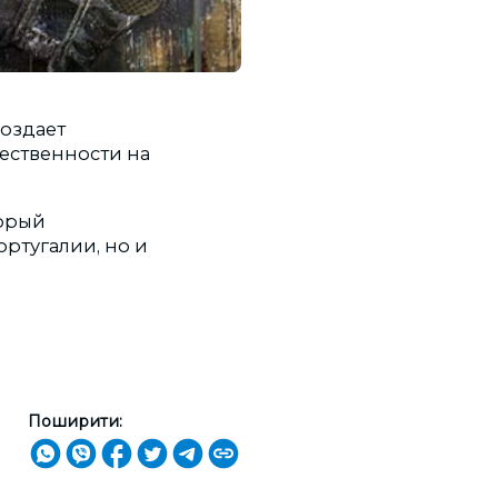
создает
ественности на
торый
ртугалии, но и
Поширити: