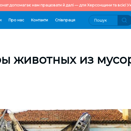
онат допомагає нам працювати й далі — для Херсонщини та всієї Ук
и
Про нас
Контакти
Cпівпраця
ы животных из мусор