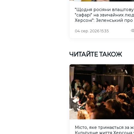
"Щодня росіяни влаштов
"сафарі" на звичайних лю
Херсоні": Зеленський про
російського дрона
04 сер. 2026 15:35
ЧИТАЙТЕ ТАКОЖ
Місто, яке тримається за ж
Культурне життя Херсона 