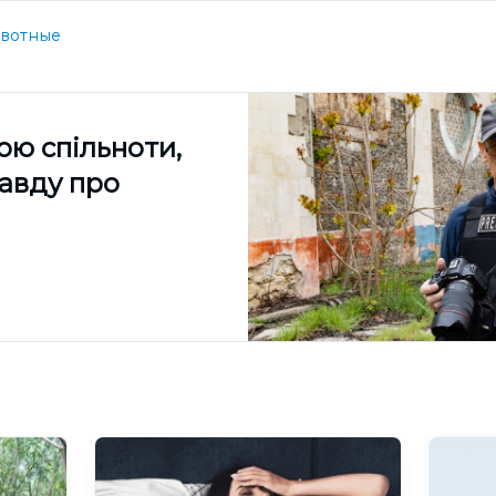
вотные
ою спільноти,
равду про