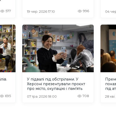
котів
577
996
19 чер. 2026 17:10
04 чер
лів.
У підвалі під обстрілами. У
Прем’
Херсоні презентували проєкт
показ
про місто, окупацію і пам’ять
під а
695
708
07 тра. 2026 18:00
28 кві.