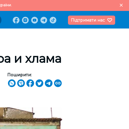
раїни.
Підтримати нас
а и хлама
Поширити: