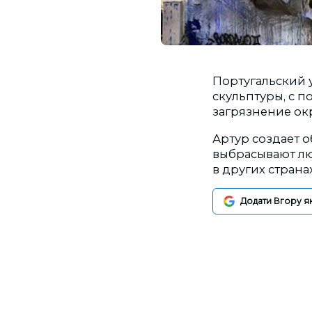
Португальский 
скульптуры, с 
загрязнение о
Артур создает 
выбрасывают люд
в других страна
Додати Вгору я