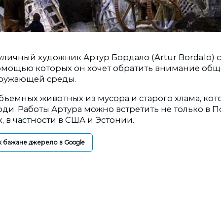
уличный художник Артур Бордало (Artur Bordalo) 
помощью которых он хочет обратить внимание общ
кружающей среды.
объемных животных из мусора и старого хлама, ко
и. Работы Артура можно встретить не только в По
х, в частности в США и Эстонии.
к бажане джерело в Google