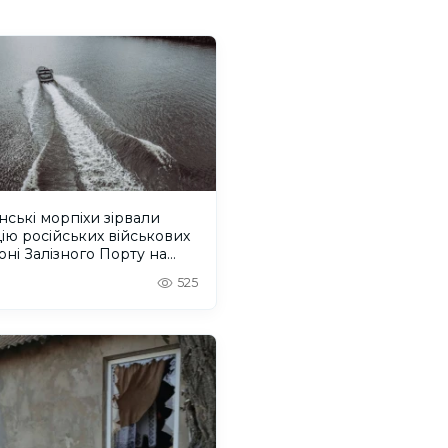
нські морпіхи зірвали
ію російських військових
оні Залізного Порту на
онщині. ВІДЕО
525