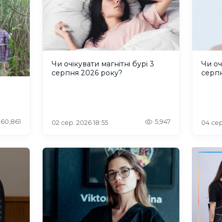
Чи очікувати магнітні бурі 3
Чи оч
серпня 2026 року?
серп
60,861
5,947
02 сер. 2026 18:55
04 сер