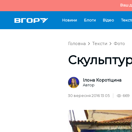
Ваш д
Новини
Блоги
Відео
Текст
Головна
Тексти
Фото
Скульптур
Ілона Коротіцина
Автор
30 вересня 2016 13:05
669