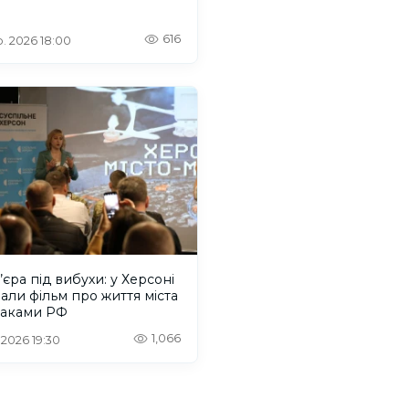
616
. 2026 18:00
єра під вибухи: у Херсоні
али фільм про життя міста
таками РФ
1,066
 2026 19:30