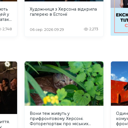
ують
Художниця з Херсона відкрила
дей у
галерею в Естонії
 атаку
2,748
2,273
06 сер. 2026 09:29
Вони теж живуть у
Один 
прифронтовому Херсоні.
кому
иття.
Фоторепортаж про міських
фрон
у