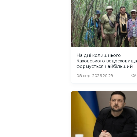
На дні колишнього
Каховського водосховища
формується найбільший
рівновіковий ліс Європи
08 сер. 2026 20:29