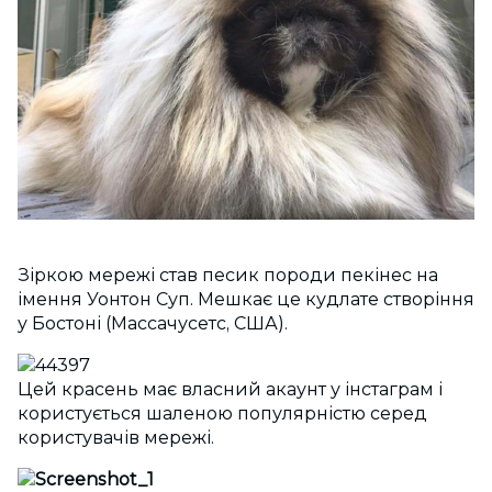
Зіркою мережі став песик породи пекінес на
імення Уонтон Суп. Мешкає це кудлате створіння
у Бостоні (Массачусетс, США).
Цей красень має власний акаунт у інстаграм і
користується шаленою популярністю серед
користувачів мережі.