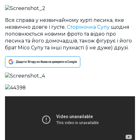
Вся справа у незвичайному хурті песика, яке
незвично довге і густе.
Сторіночка Супу
щодня
поповнюється новими фрото та відео про
песика та його домочадців, також фігурує і його
брат Місо Супу та інші пухнасті (і не дуже) друзі.
Додати Вгору як бажане джерело в Google