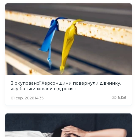
З окупованої Херсонщини повернули дівчинку,
яку батьки ховали від росіян
6,158
01 сер. 2026 14:35