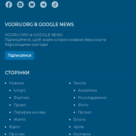
VGORU.ORG В GOOGLE NEWS
VGORU.ORG в GOOGLE NEWS
Підписуйтеся, щоб знати останні новини Херсона та
Херсонщини сьогодні
Підписатися
СТОРІНКИ
Новини
Тексти
Історії
Аналітика
Фактчек
Розслідування
Право
Фото
Перерва на каву
Промо
Життя
Блоги
Відео
Архів
Про нас
Контакти