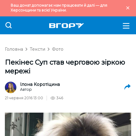
Ваш донат допомагає нам працювати й далі — для
Херсонщини та всієї України.
Головна
Тексти
Фото
Пекінес Суп став черговою зіркою
мережі
Ілона Коротіцина
Автор
21 червня 2016 13:00
346