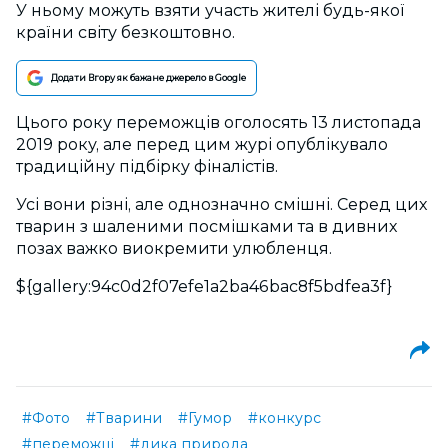
У ньому можуть взяти участь жителі будь-якої
країни світу безкоштовно.
Додати Вгору як бажане джерело в Google
Цього року переможців оголосять 13 листопада
2019 року, але перед цим журі опублікувало
традиційну підбірку фіналістів.
Усі вони різні, але однозначно смішні. Серед цих
тварин з шаленими посмішками та в дивних
позах важко виокремити улюбленця.
${gallery:94c0d2f07efe1a2ba46bac8f5bdfea3f}
#Фото
#Тварини
#Гумор
#конкурс
#переможці
#дика природа