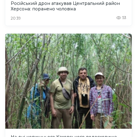
Російський дрон атакував Центральний район
Херсона: поранено чоловіка
53
20:39
На дні колишнього Каховського водосховища