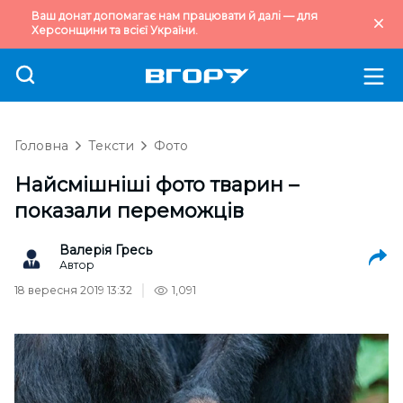
Ваш донат допомагає нам працювати й далі — для
Херсонщини та всієї України.
Головна
Тексти
Фото
Найсмішніші фото тварин –
показали переможців
Валерія Гресь
Автор
18 вересня 2019 13:32
1,091