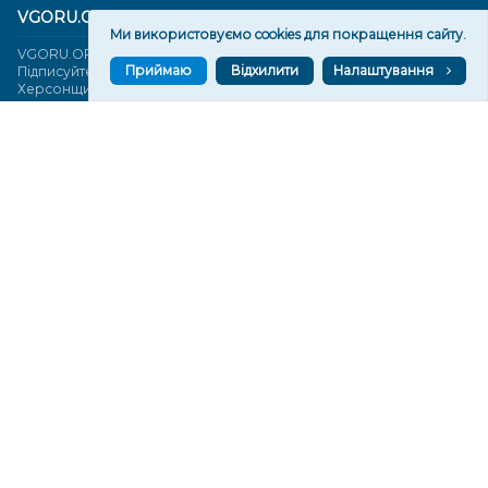
VGORU.ORG В GOOGLE NEWS
Ми використовуємо cookies для покращення сайту.
VGORU.ORG в GOOGLE NEWS
Приймаю
Відхилити
Налаштування
Підписуйтеся, щоб знати останні новини Херсона та
Херсонщини сьогодні
Підписатися
СТОРІНКИ
Новини
Тексти
Історії
Аналітика
Фактчек
Розслідування
Право
Фото
Перерва на каву
Промо
Життя
Блоги
Відео
Архів
Про нас
Контакти
Редакційна політика
Політика конфіденційності
Cпівпраця