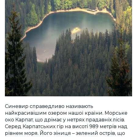
Синевир справедливо називають
найкрасивішим озером нашої країни. Морське
око Карпат, що дрімає у нетрях прадавніх лісів.
Cеред Карпатських гір на висоті 989 метрів над
рівнем моря. Його зіниця – зелений острів, що