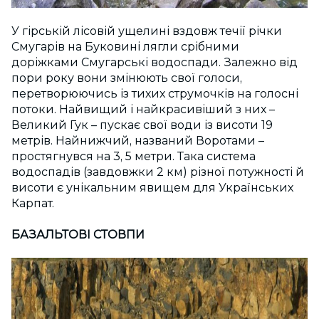
У гірській лісовій ущелині вздовж течії річки
Смугарів на Буковині лягли срібними
доріжками Смугарські водоспади. Залежно від
пори року вони змінюють свої голоси,
перетворюючись із тихих струмочків на голосні
потоки. Найвищий і найкрасивіший з них –
Великий Гук – пускає свої води із висоти 19
метрів. Найнижчий, названий Воротами –
простягнувся на 3, 5 метри. Така система
водоспадів (завдовжки 2 км) різної потужності й
висоти є унікальним явищем для Українських
Карпат.
БАЗАЛЬТОВІ СТОВПИ