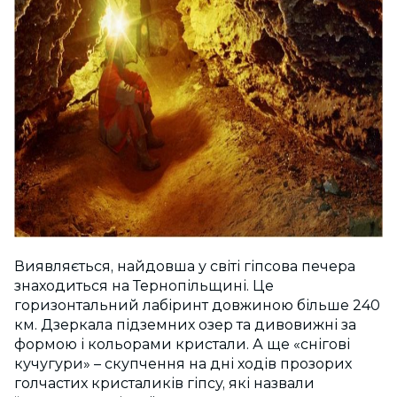
Виявляється, найдовша у світі гіпсова печера
знаходиться на Тернопільщині. Це
горизонтальний лабіринт довжиною більше 240
км. Дзеркала підземних озер та дивовижні за
формою і кольорами кристали. А ще «снігові
кучугури» – скупчення на дні ходів прозорих
голчастих кристаликів гіпсу, які назвали