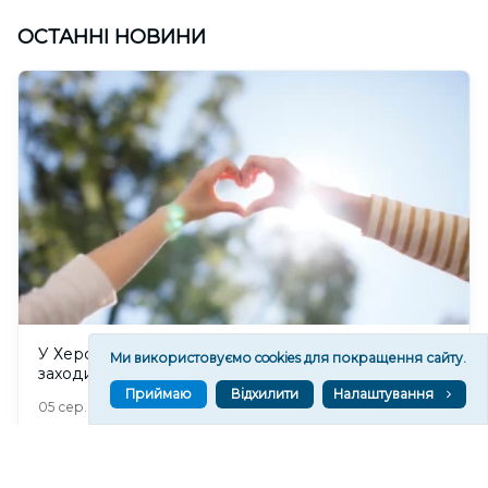
ОСТАННІ НОВИНИ
У Херсоні стартує Молодіжний тиждень: які
Ми використовуємо cookies для покращення сайту.
заходи запланували організатори
Приймаю
Відхилити
Налаштування
428
05 сер. 2026 21:14