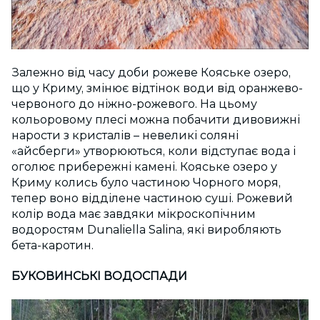
Залежно від часу доби рожеве Кояське озеро,
що у Криму, змінює відтінок води від оранжево-
червоного до ніжно-рожевого. На цьому
кольоровому плесі можна побачити дивовижні
нарости з кристалів – невеликі соляні
«айсберги» утворюються, коли відступає вода і
оголює прибережні камені. Кояське озеро у
Криму колись було частиною Чорного моря,
тепер воно відділене частиною суші. Рожевий
колір вода має завдяки мікроскопічним
водоростям Dunaliella Salina, які виробляють
бета-каротин.
БУКОВИНСЬКІ ВОДОСПАДИ