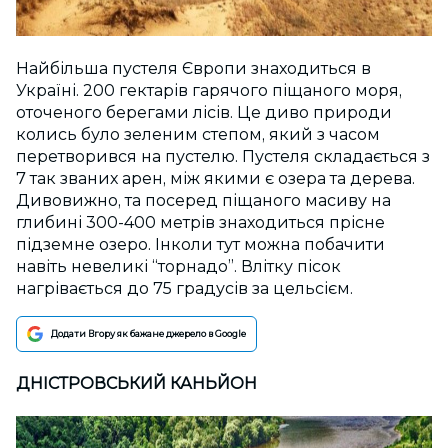
Найбільша пустеля Європи знаходиться в
Україні. 200 гектарів гарячого піщаного моря,
оточеного берегами лісів. Це диво природи
колись було зеленим степом, який з часом
перетворився на пустелю. Пустеля складається з
7 так званих арен, між якими є озера та дерева.
Дивовижно, та посеред піщаного масиву на
глибині 300-400 метрів знаходиться прісне
підземне озеро. Інколи тут можна побачити
навіть невеликі “торнадо”. Влітку пісок
нагрівається до 75 градусів за цельсієм.
Додати Вгору як бажане джерело в Google
ДНІСТРОВСЬКИЙ КАНЬЙОН