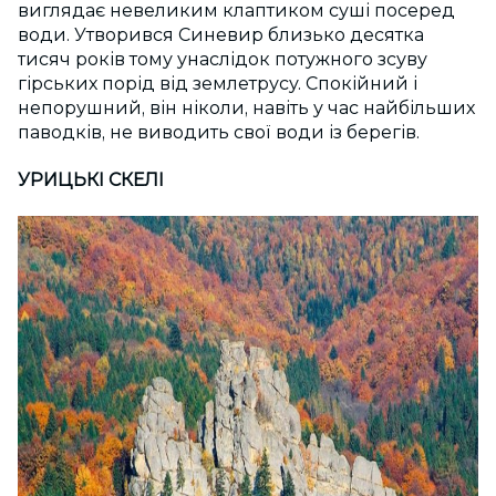
виглядає невеликим клаптиком суші посеред
води. Утворився Синевир близько десятка
тисяч років тому унаслідок потужного зсуву
гірських порід від землетрусу. Спокійний і
непорушний, він ніколи, навіть у час найбільших
паводків, не виводить свої води із берегів.
УРИЦЬКІ СКЕЛІ