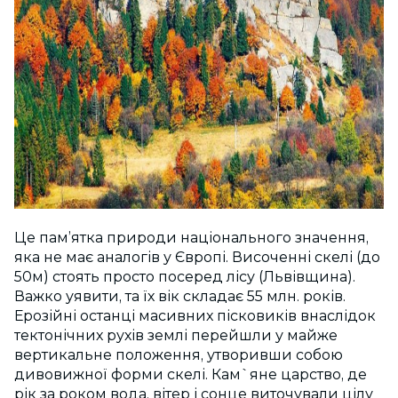
Це пам’ятка природи національного значення,
яка не має аналогів у Європі. Височенні скелі (до
50м) стоять просто посеред лісу (Львівщина).
Важко уявити, та їх вік складає 55 млн. років.
Ерозійні останці масивних пісковиків внаслідок
тектонічних рухів землі перейшли у майже
вертикальне положення, утворивши собою
дивовижної форми скелі. Кам`яне царство, де
рік за роком вода, вітер і сонце виточували цілу