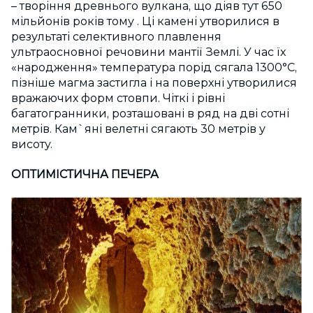
– творіння древнього вулкана, що діяв тут 650
мільйонів років тому . Ці камені утворилися в
результаті селективного плавлення
ультраосновної речовини мантії Землі. У час їх
«народження» температура порід сягала 1300°С,
пізніше магма застигла і на поверхні утворилися
вражаючих форм стовпи. Чіткі і рівні
багатогранники, розташовані в ряд на дві сотні
метрів. Кам`яні велетні сягають 30 метрів у
висоту.
ОПТИМІСТИЧНА ПЕЧЕРА