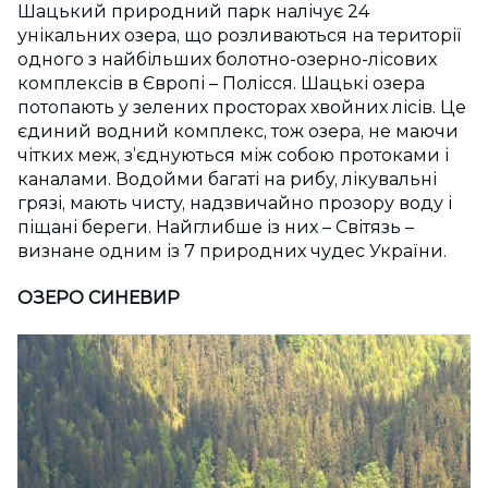
Шацький природний парк налічує 24
унікальних озера, що розливаються на території
одного з найбільших болотно-озерно-лісових
комплексів в Європі – Полісся. Шацькі озера
потопають у зелених просторах хвойних лісів. Це
єдиний водний комплекс, тож озера, не маючи
чітких меж, з’єднуються між собою протоками і
каналами. Водойми багаті на рибу, лікувальні
грязі, мають чисту, надзвичайно прозору воду і
піщані береги. Найглибше із них – Світязь –
визнане одним із 7 природних чудес України.
ОЗЕРО СИНЕВИР