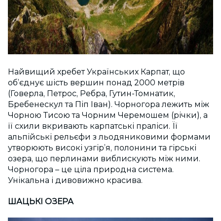
Найвищий хребет Українських Карпат, що
об’єднує шість вершин понад 2000 метрів
(Говерла, Петрос, Ребра, Гутин-Томнатик,
Бребенескул та Піп Іван). Чорногора лежить між
Чорною Тисою та Чорним Черемошем (річки), а
її схили вкривають карпатські праліси. Її
альпійські рельєфи з льодяниковими формами
утворюють високі узгір’я, полонини та гірські
озера, що перлинами виблискують між ними.
Чорногора – це ціла природна система.
Унікальна і дивовижно красива.
ШАЦЬКІ ОЗЕРА