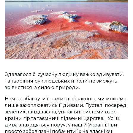
Здавалося б, сучасну людину важко здивувати.
Та творіння рук людських ніколи не зможуть
зрівнятися із силою природи.
Нам не збагнути її замислів і законів, ми можемо
лише захоплюватись її дивами. Пустелі посеред
зелених ландшафтів, унікальні системи озер,
країни гір та таємничі підземні царства… Усі ці
дива знаходяться поруч, у нашій Україні. І ви
просто зобов’язані побачити їх на власні очі,