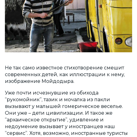
Не так само известное стихотворение смешит
современных детей, как иллюстрации к нему,
изображение Мойдодыра.
Уже почти исчезнувшие из обихода
“рукомойник”, тазик и мочалка из пакли
вызывают у малышей гомерическое веселье.
Они уже – дети цивилизации. И такое же
“архаическое открытие”, удивление и
недоумение вызывает у иностранцев наш
“сервис”. Хотя, возможно, иностранные туристы