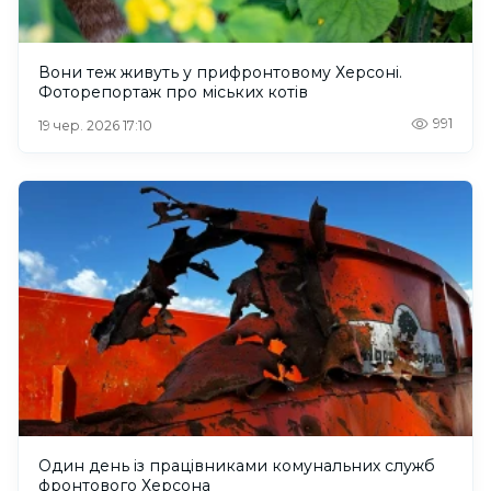
Вони теж живуть у прифронтовому Херсоні.
Фоторепортаж про міських котів
991
19 чер. 2026 17:10
Один день із працівниками комунальних служб
фронтового Херсона