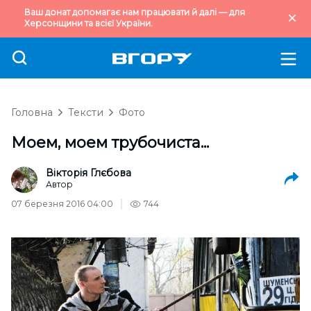
Ваш донат допомагає нам працювати й далі — для
Херсонщини та всієї України.
Головна
Тексти
Фото
Моем, моем трубочиста...
Вікторія Глєбова
Автор
07 березня 2016 04:00
744