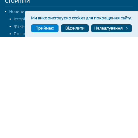
СТОРІНКИ
Новини
Тексти
Ми використовуємо cookies для покращення сайту.
Історії
Аналітика
Фактчек
Розслідування
Приймаю
Відхилити
Налаштування
Право
Фото
Перерва на каву
Промо
Життя
Блоги
Відео
Архів
Про нас
Контакти
Редакційна політика
Політика конфіденційності
Cпівпраця
КОНТАКТИ
Редакційний відділ:
ilona.polesova@gmail.com
vgorunews@gmail.com
lvgoru@gmail.com
team@vgoru.org