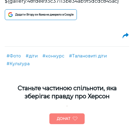
${gallery:48fdee93c37113be34ab9f5dcdc845ac}
Додати Вгору як бажане джерело в Google
#Фото
#діти
#конкурс
#Талановиті діти
#Культура
Cтаньте частиною спільноти, яка
зберігає правду про Херсон
ДОНАТ