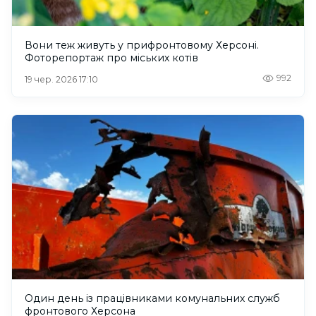
Вони теж живуть у прифронтовому Херсоні.
Фоторепортаж про міських котів
992
19 чер. 2026 17:10
Один день із працівниками комунальних служб
фронтового Херсона