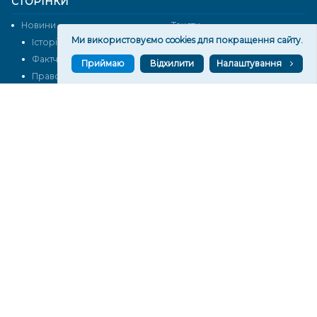
СТОРІНКИ
Новини
Тексти
Ми використовуємо cookies для покращення сайту.
Історії
Аналітика
Фактчек
Розслідування
Приймаю
Відхилити
Налаштування
Право
Фото
Перерва на каву
Промо
Життя
Блоги
Відео
Архів
Про нас
Контакти
Редакційна політика
Політика конфіденційності
Cпівпраця
КОНТАКТИ
Редакційний відділ:
ilona.polesova@gmail.com
vgorunews@gmail.com
lvgoru@gmail.com
team@vgoru.org