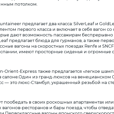
лянным потолком.
taineer предлагает два класса: SilverLeaf и GoldLe
лентом первого класса и включает в себя вагон с
орые дают возможность пассажирам беспрерывно 
Leaf предлагает блюда для гурманов, а также перв
ссные вагоны на скоростных поездах Renfe и SNCF
спании, имеют просторные сиденья и огромные о
n-Orient-Express также предлагается «легкое шамп
в салоне.Один из гранд-люксов на венецианском
с — это люкс-Стамбул, украшенный резьбой на сте
т пообедать в своих роскошных апартаментах или
х вагонов-ресторанов и бары поезда, чтобы отвед
ли.Первоклассные вагоны японского сверхскорос