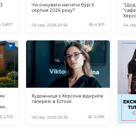
 3
Чи очікувати магнітні бурі 5
"Щод
серпня 2026 року?
"сафа
Херсо
росій
5,807
4,901
04 сер. 2026 20:54
04 сер
ям
Художниця з Херсона відкрила
галерею в Естонії
ям
ю
2,103
2,096
06 сер. 2026 09:29