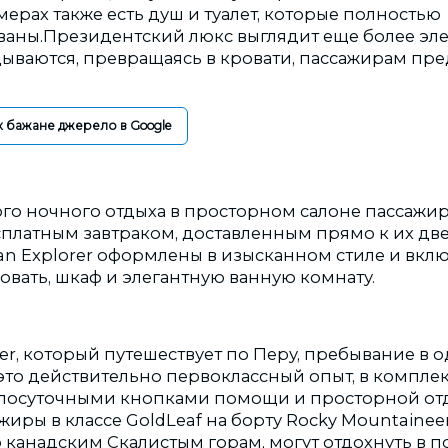
ерах также есть душ и туалет, которые полностью
ны.Президентский люкс выглядит еще более эле
ываются, превращаясь в кровати, пассажирам пре
к бажане джерело в Google
го ночного отдыха в просторном салоне пассажи
сплатным завтраком, доставленным прямо к их дв
an Explorer оформлены в изысканном стиле и вкл
овать, шкаф и элегантную ванную комнату.
er, который путешествует по Перу, пребывание в 
то действительно первоклассный опыт, в комплект
глосуточными кнопками помощи и просторной от
иры в классе GoldLeaf на борту Rocky Mountainee
о канадским Скалистым горам, могут отдохнуть в