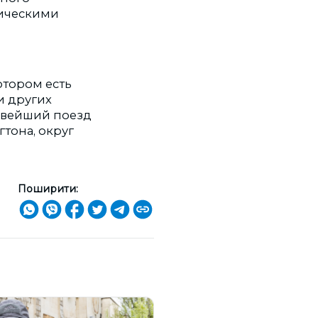
тическими
отором есть
и других
Новейший поезд
гтона, округ
Поширити: