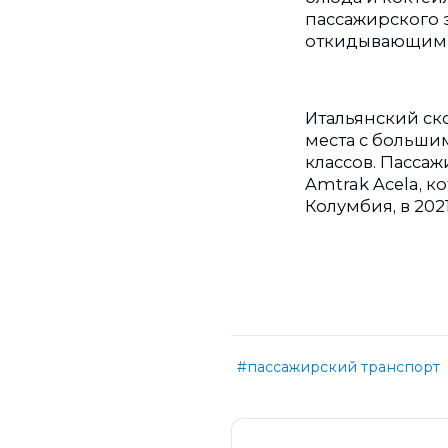
пассажирского 
откидывающими
Итальянский ско
места с больши
классов. Пасса
Amtrak Acela, к
Колумбия, в 2021
#пассажирский транспорт