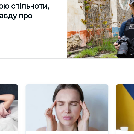
ою спільноти,
равду про