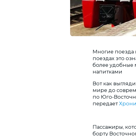
Многие поезда 
поездах это озн
более удобные 
напитками
Вот как выгляди
мире до соврем
по Юго-Восточн
передает
Хрони
Пассажиры, кот
борту Восточног