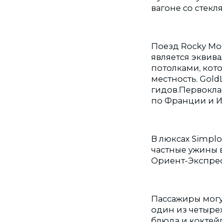
вагоне со стек
Поезд Rocky Moun
является эквива
потолками, кот
местность. Gold
гидов.Первокла
по Франции и И
В люксах Simplo
частные ужины 
Ориент-Экспрес
Пассажиры могу
один из четыре
блюда и коктей