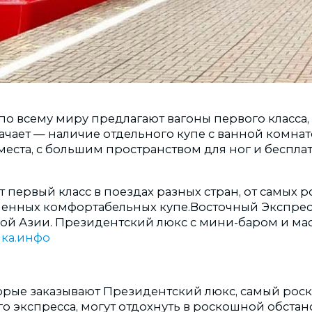
по всему миру предлагают вагоны первого класса,
ачает — наличие отдельного купе с ванной комнат
места, с большим пространством для ног и беспла
т первый класс в поездах разных стран, от самых 
енных комфортабельных купе.Восточный Экспрес
ой Азии. Президентский люкс с мини-баром и ма
ка.инфо
орые заказывают Президентский люкс, самый рос
о экспресса, могут отдохнуть в роскошной обстано