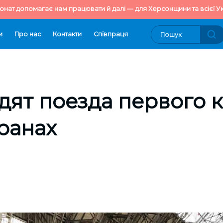
онат допомагає нам працювати й далі — для Херсонщини та всієї Ук
и
Про нас
Контакти
Cпівпраця
дят поезда первого к
ранах