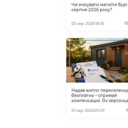
Чи очікувати магнітні бурі
серпня 2026 року?
02 сер. 2026 18:55
Надав житло переселенц
безплатно – отримай
компенсацію. Як херсонц
користуватися програмо
“Прихисток”
01 сер. 2026 20:07