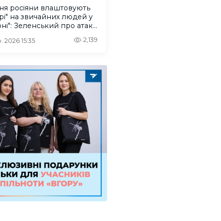
ня росіяни влаштовують
рі" на звичайних людей у
ні": Зеленський про атаку
ського дрона
2,139
. 2026 15:35