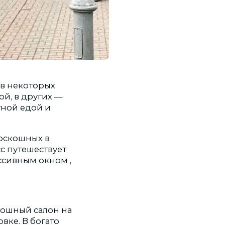
 в некоторых
ой, в других —
тной едой и
роскошных в
с путешествует
ссивным окном ,
кошный салон на
вке. В богато