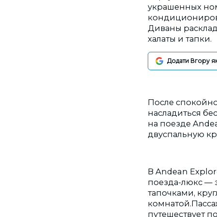
украшенных ном
кондиционирова
Диваны расклад
халаты и тапки.
Додати Вгору я
После спокойно
насладиться бе
на поезде Ande
двуспальную кр
В Andean Explor
поезда-люкс — э
тапочками, кру
комнатой.Пассаж
путешествует п