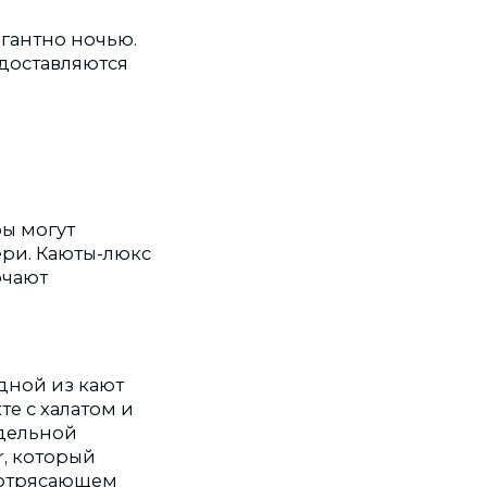
гантно ночью.
доставляются
ры могут
ери. Каюты-люкс
ючают
одной из кают
е с халатом и
дельной
r, который
 потрясающем