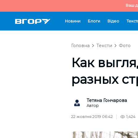
Ваш д
Новини
Блоги
Відео
Текст
Головна
Тексти
Фото
Как выгля
разных ст
Тетяна Гончарова
Автор
22 жовтня 2019 06:42
1,424