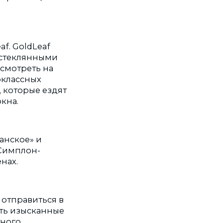
af. GoldLeaf
о стеклянными
смотреть на
оклассных
, которые ездят
кна.
анское» и
 Симплон-
нах.
 отправиться в
ать изысканные
тного