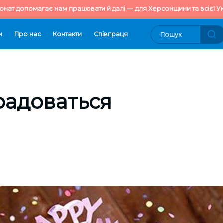
онат допомагає нам працювати й далі — для Херсонщини та всієї Ук
и
Про нас
Контакти
Cпівпраця
радоваться