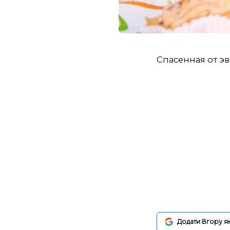
Спасенная от эв
Додати Вгору я