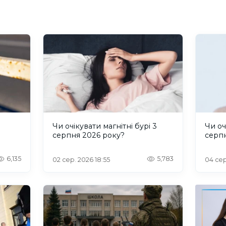
и
Чи очікувати магнітні бурі 3
Чи оч
серпня 2026 року?
серп
6,135
5,783
02 сер. 2026 18:55
04 сер