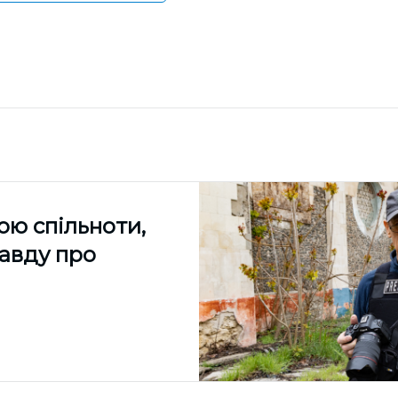
ою спільноти,
равду про