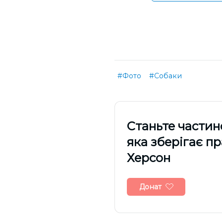
#Фото
#Собаки
Cтаньте частин
яка зберігає п
Херсон
Донат