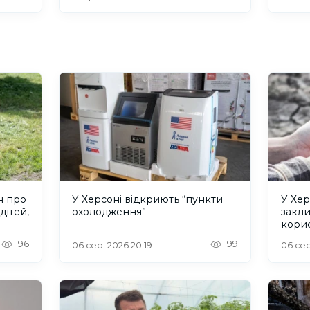
н про
У Херсоні відкриють “пункти
У Хер
дітей,
охолодження”
закл
кори
196
199
06 сер. 2026 20:19
06 сер