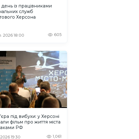
день із працівниками
нальних служб
тового Херсона
605
. 2026 18:00
єра під вибухи: у Херсоні
али фільм про життя міста
таками РФ
1,061
 2026 19:30