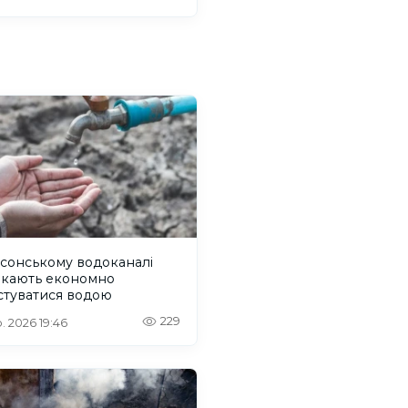
сонському водоканалі
икають економно
стуватися водою
229
. 2026 19:46