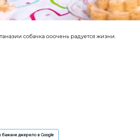
таназии собачка ооочень радуется жизни.
к бажане джерело в Google