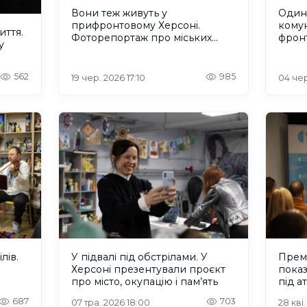
Вони теж живуть у
Один 
прифронтовому Херсоні.
кому
иття.
Фоторепортаж про міських
фрон
у
котів
562
985
19 чер. 2026 17:10
04 чер
лів.
У підвалі під обстрілами. У
Прем’
Херсоні презентували проєкт
показ
про місто, окупацію і пам’ять
під а
687
703
07 тра. 2026 18:00
28 кві.