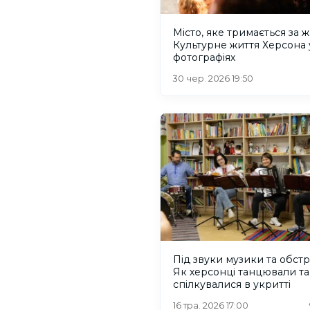
Місто, яке тримається за ж
Культурне життя Херсона 
фотографіях
30 чер. 2026 19:50
Під звуки музики та обстрі
Як херсонці танцювали та
спілкувалися в укритті
16 тра. 2026 17:00