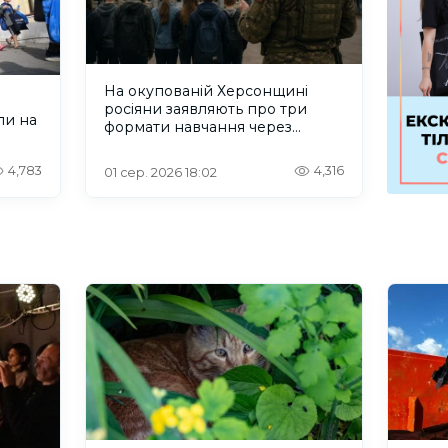
На окупованій Херсонщині
росіяни заявляють про три
ли на
формати навчання через
проблеми зі світлом та
інтернетом
4,783
4,316
01 сер. 2026 18:02