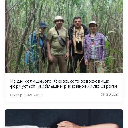
На дні колишнього Каховського водосховища
формується найбільший рівновіковий ліс Європи
20,228
08 сер. 2026 20:29