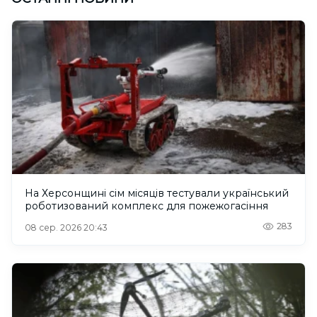
На Херсонщині сім місяців тестували український
роботизований комплекс для пожежогасіння
283
08 сер. 2026 20:43