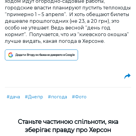
ходом идут огородно-садовые работы,
городские власти планируют пустить теплоходы
“примерно 1 – 5 апреля”. И хоть обещают билеты
дешевле прошлогодних (не 23, а 20 грн), это
особо не утешает. Ведь весной “день год
кормит”. Получается, что из “киевского окошка”
лучше видать, какая погода в Херсоне.
Додати Вгору як бажане джерело в Google
#дача
#Днепр
#погода
#Фото
Cтаньте частиною спільноти, яка
зберігає правду про Херсон