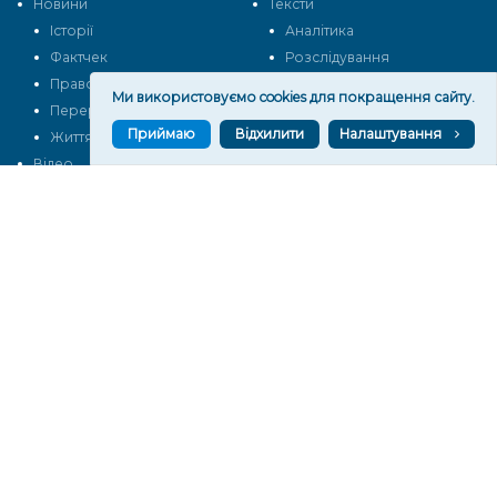
Новини
Тексти
Історії
Аналітика
Фактчек
Розслідування
Право
Фото
Ми використовуємо cookies для покращення сайту.
Перерва на каву
Промо
Приймаю
Відхилити
Налаштування
Життя
Блоги
Відео
Архів
Про нас
Контакти
Редакційна політика
Політика конфіденційності
Cпівпраця
КОНТАКТИ
Редакційний відділ:
ilona.polesova@gmail.com
vgorunews@gmail.com
lvgoru@gmail.com
team@vgoru.org
Відділ продажів: