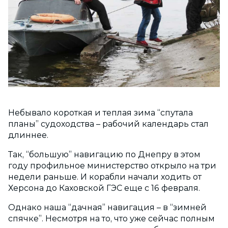
Небывало короткая и теплая зима “спутала
планы” судоходства – рабочий календарь стал
длиннее.
Так, “большую” навигацию по Днепру в этом
году профильное министерство открыло на три
недели раньше. И корабли начали ходить от
Херсона до Каховской ГЭС еще с 16 февраля.
Однако наша “дачная” навигация – в “зимней
спячке”. Несмотря на то, что уже сейчас полным