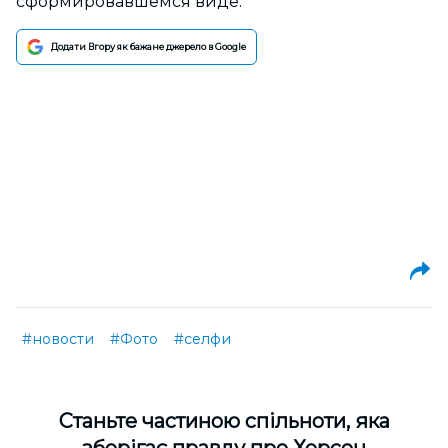
сформировавшемся виде.
Додати Вгору як бажане джерело в Google
#новости
#Фото
#селфи
Cтаньте частиною спільноти, яка