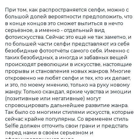
При том, как распространяется селфи, можно с
большой долей вероятности предположить, что
в конце концов это сможет вылиться в нечто
серьёзное, а именно - отдельный вид
фотоискусства. Сейчас это ещё не так заметно, и
по большей части селфи представляют из себя
безобидные фотоотчёты самого себя. Именно с
таких безобидных, а иногда и забавных вещей
происходят революции в искусстве, настоящие
прорывы и становления новых жанров. Многие
откровенно не любят селфи и тех, кто их делает,
и это, по моему мнению, только на руку новому
жанру. Только скандал, яркие чувства и эмоции
(позитивные или негативные) могут
спровоцировать дальнейшее развитие жанра.
Так было со многими стилями искусств, которые
сейчас крайне популярны. Со временем стиль
Selfie должен отточить свои грани и предстать
перед нами в своём серьезном и