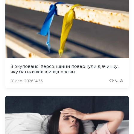
З окупованої Херсонщини повернули дівчинку,
яку батьки ховали від росіян
6,169
01 сер. 2026 14:35