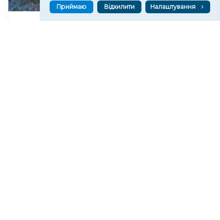
Приймаю
Відхилити
Налаштування
У Херсоні закликають не пересуватися біля
перехрестя вулиць Стрітенської та Комкова через
активність БпЛА
151
12:14
Читати ще
МАТЕРІАЛИ ПАРТНЕРІВ
ВГОРУ У СОЦМЕРЕЖАХ ТА МЕСЕНДЖЕРАХ