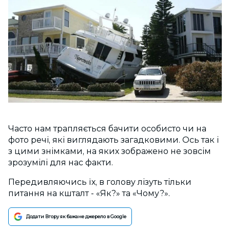
Часто нам трапляється бачити особисто чи на
фото речі, які виглядають загадковими. Ось так і
з цими знімками, на яких зображено не зовсім
зрозумілі для нас факти.
Передивляючись їх, в голову лізуть тільки
питання на кшталт - «Як?» та «Чому?».
Додати Вгору як бажане джерело в Google