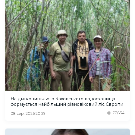
На дні колишнього Каховського водосховища
формується найбільший рівновіковий ліс Європи
77,834
08 сер. 2026 20:29