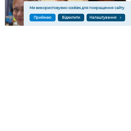
Ми використовуємо cookies для покращення сайту.
Приймаю
Відхилити
Налаштування
Скільки заробили радники Херсонської ОВА за
липень
1,404
09 сер. 2026 21:05
Читати ще
МАТЕРІАЛИ ПАРТНЕРІВ