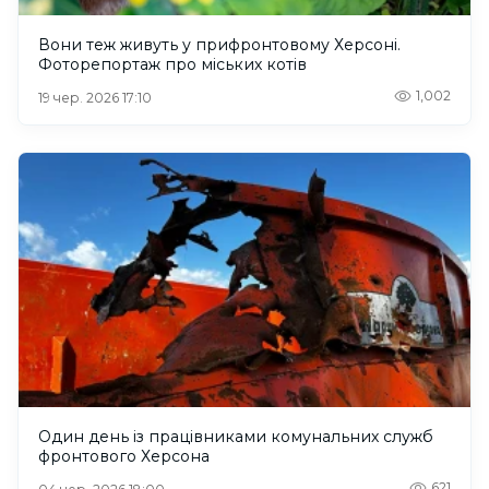
Вони теж живуть у прифронтовому Херсоні.
Фоторепортаж про міських котів
1,002
19 чер. 2026 17:10
Один день із працівниками комунальних служб
фронтового Херсона
621