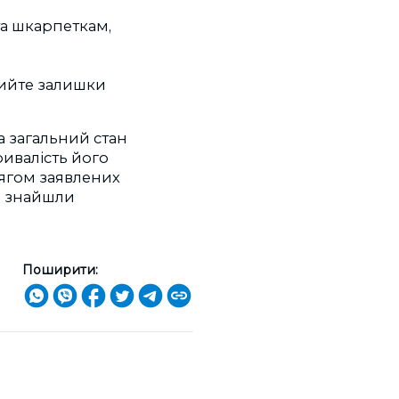
та шкарпеткам,
мийте залишки
а загальний стан
ивалість його
тягом заявлених
ви знайшли
Поширити: