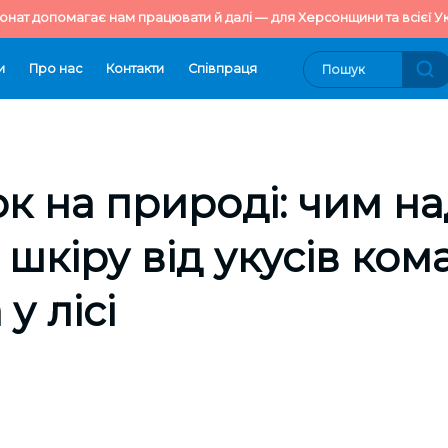
онат допомагає нам працювати й далі — для Херсонщини та всієї Ук
и
Про нас
Контакти
Cпівпраця
к на природі: чим на
шкіру від укусів кома
у лісі