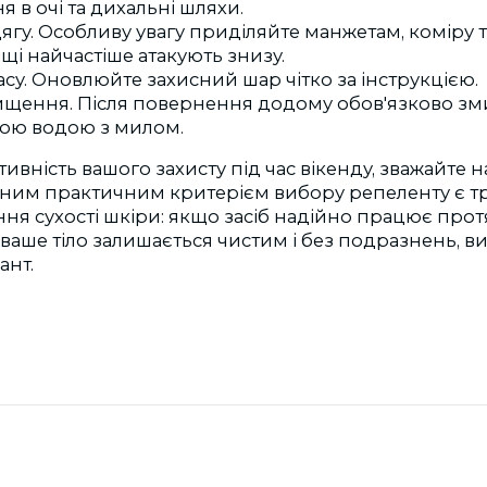
 в очі та дихальні шляхи.
ягу. Особливу увагу приділяйте манжетам, коміру 
іщі найчастіше атакують знизу.
су. Оновлюйте захисний шар чітко за інструкцією.
ищення. Після повернення додому обов'язково з
лою водою з милом.
вність вашого захисту під час вікенду, зважайте н
вним практичним критерієм вибору репеленту є тр
ння сухості шкіри: якщо засіб надійно працює про
а ваше тіло залишається чистим і без подразнень, 
ант.