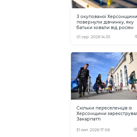
З окупованої Херсонщин
повернули дівчинку, яку
батьки ховали від росіян
01 сер. 2026 14:35
Скільки переселенців із
Херсонщини зареєструва
Закарпатті
31 лип. 2026 17:06