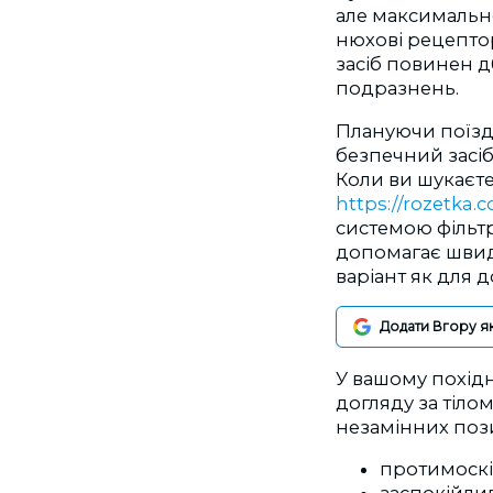
але максимальн
нюхові рецепто
засіб повинен д
подразнень.
Плануючи поїздк
безпечний засіб
Коли ви шукаєте
https://rozetka
системою фільтра
допомагає швид
варіант як для д
Додати Вгору я
У вашому похідн
догляду за тіло
незамінних поз
протимоскіт