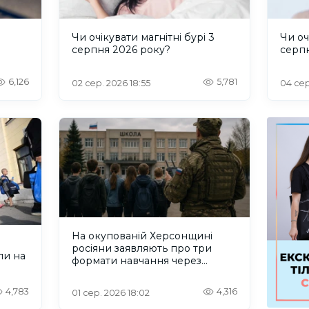
и
Чи очікувати магнітні бурі 3
Чи оч
серпня 2026 року?
серп
6,126
5,781
02 сер. 2026 18:55
04 сер
На окупованій Херсонщині
росіяни заявляють про три
ли на
формати навчання через
проблеми зі світлом та
інтернетом
4,783
4,316
01 сер. 2026 18:02