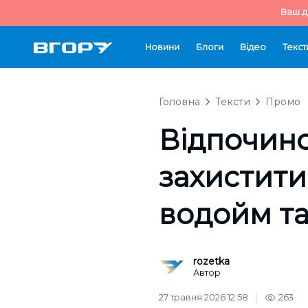
Ваш д
Новини
Блоги
Відео
Текст
Головна
Тексти
Промо
Відпочино
захистити 
водойм та 
rozetka
Автор
27 травня 2026 12:58
263