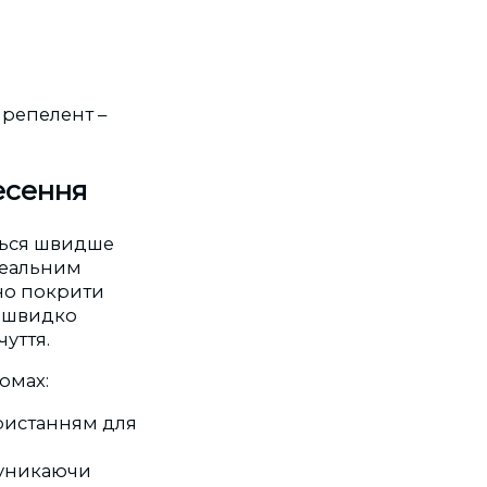
а репелент
–
есення
ється швидше
деальним
рно покрити
н швидко
уття.
омах:
ристанням для
 уникаючи