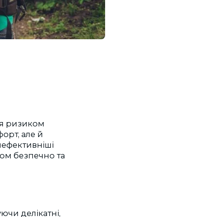
ся ризиком
орт, але й
йефективніші
том безпечно та
уючи делікатні,