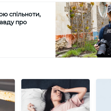
ою спільноти,
равду про