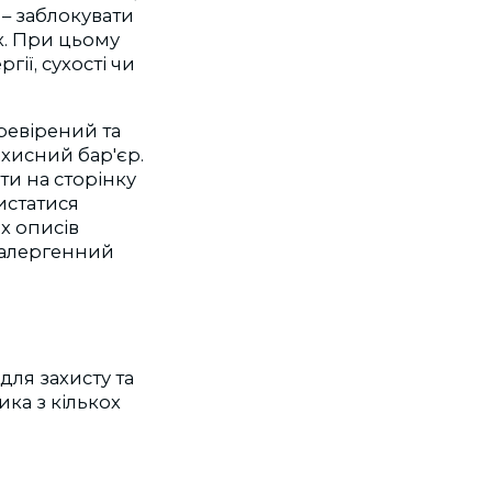
у
–
заблокувати
. При цьому
ії, сухості чи
ревірений та
ахисний бар'єр.
ти на сторінку
истатися
их описів
оалергенний
ля захисту та
ка з кількох