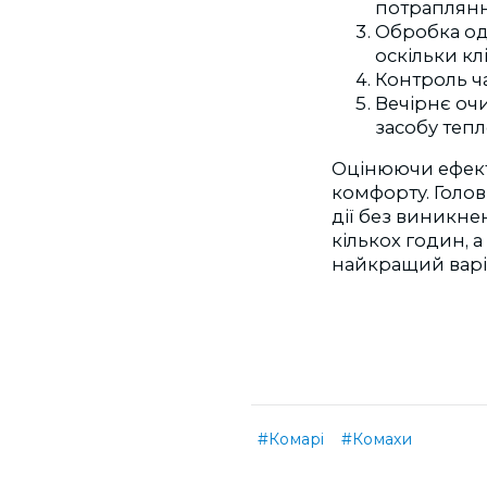
потрапляння
Обробка од
оскільки кл
Контроль ча
Вечірнє оч
засобу теп
Оцінюючи ефекти
комфорту. Голо
дії без виникне
кількох годин, 
найкращий варі
#Комарі
#Комахи