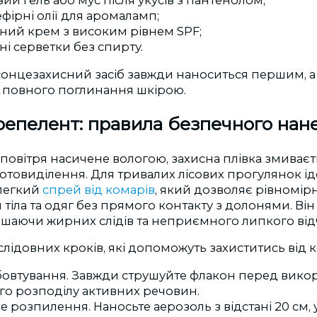
ий гель або мус після укусів з пантенолом;
ефірні олії для аромаламп;
ний крем з високим рівнем SPF;
і серветки без спирту.
 сонцезахисний засіб завжди наноситься першим, 
о повного поглинання шкірою.
епелент: правила безпечного нан
 повітря насичене вологою, захисна плівка змива
отовиділення. Для тривалих лісових прогулянок і
легкий
спрей від комарів
, який дозволяє рівномі
и тіла та одяг без прямого контакту з долонями. Ві
ишаючи жирних слідів та неприємного липкого відч
слідовних кроків, які допоможуть захиститись від к
бовтування. Завжди струшуйте флакон перед вико
го розподілу активних речовин.
 розпилення. Наносьте аерозоль з відстані 20 см,