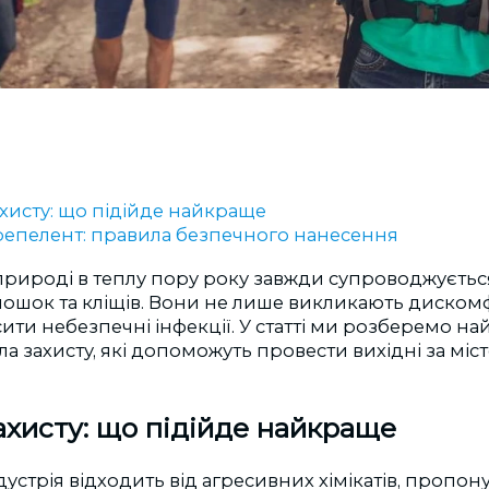
ахисту: що підійде найкраще
епелент: правила безпечного нанесення
природі в теплу пору року завжди супроводжуєть
 мошок та кліщів. Вони не лише викликають дискомф
ти небезпечні інфекції. У статті ми розберемо на
ла захисту, які допоможуть провести вихідні за міс
ахисту: що підійде найкраще
дустрія відходить від агресивних хімікатів, пропон