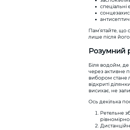
заспокійлив
спеціальні 
сонцезахис
антисептичн
Пам’ятайте, що
лише після йог
Розумний р
Біля водойм, де
через активне п
вибором стане 
відкриті ділянк
висихає, не зал
Ось декілька по
Ретельне з
рівномірно
Дистанційне