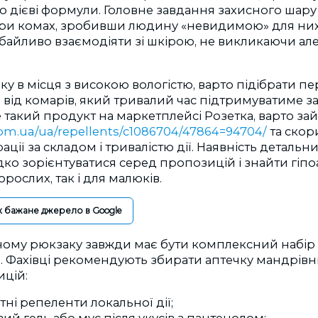
о дієві формули. Головне завдання захисного шар
ри комах, зробивши людину «невидимою» для них
байливо взаємодіяти зі шкірою, не викликаючи алерг
у в місця з високою вологістю, варто підібрати пе
 від комарів, який тривалий час підтримуватиме з
 такий продукт на маркетплейсі Розетка, варто зай
.com.ua/ua/repellents/c1086704/47864=94704/
та скор
ції за складом і тривалістю дії. Наявність детальн
ко зорієнтуватися серед пропозицій і знайти гіп
орослих, так і для малюків.
к бажане джерело в Google
ому рюкзаку завжди має бути комплексний набір д
м. Фахівці рекомендують збирати аптечку мандрівни
ицій:
ні репеленти локальної дії;