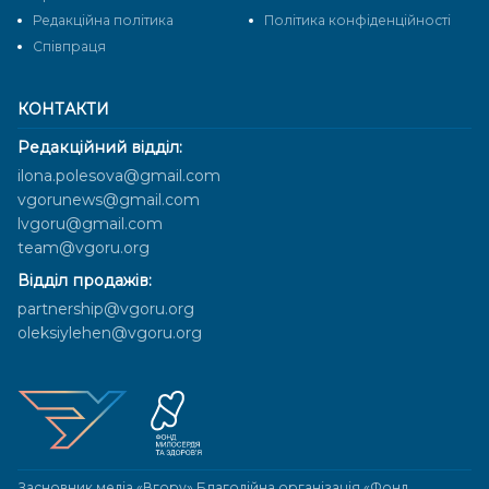
Редакційна політика
Політика конфіденційності
Cпівпраця
КОНТАКТИ
Редакційний відділ:
ilona.polesova@gmail.com
vgorunews@gmail.com
lvgoru@gmail.com
team@vgoru.org
Відділ продажів:
partnership@vgoru.org
oleksiylehen@vgoru.org
Засновник медіа «Вгору» Благодійна організація «Фонд