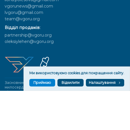
vgorunews@gmail.com
lvgoru@gmail.com
team@vgoru.org
Відділ продажів:
partnership@vgoru.org
oleksiylehen@vgoru.org
Ми використовуємо cookies для покращення сайту.
Засновник медіа «Вгору» Благодійна організація «Фонд
Приймаю
Відхилити
Налаштування
милосердя та здоров'я», ознака неприбутковості - 0036 згідно з
рішенням № 17210346001335 від 06.12.2016 року. Код ЄДРПОУ:
01497439. Основна діяльність – захист прав людини, кампанії
едвокасі, інформаційні кампанії. Місія БО «Фонд милосердя та
здоров’я» – сприяти зміцненню поваги до людської гідності та
прав людини в українському суспільстві, давати знання і надихати
громадян України на активні і відповідальні дії для реалізації
принципів верховенства права і утвердження демократичних
цінностей. Керівними органами БО «Фонд милосердя та
здоров’я» є: загальні збори та правління на чолі з головою