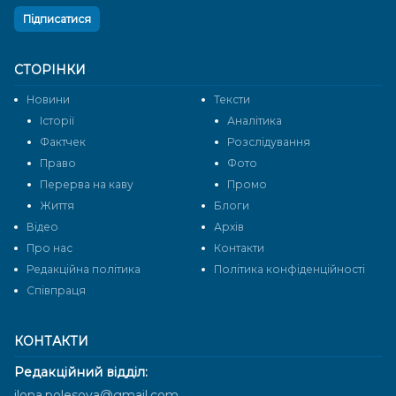
Підписатися
СТОРІНКИ
Новини
Тексти
Історії
Аналітика
Фактчек
Розслідування
Право
Фото
Перерва на каву
Промо
Життя
Блоги
Відео
Архів
Про нас
Контакти
Редакційна політика
Політика конфіденційності
Cпівпраця
КОНТАКТИ
Редакційний відділ:
ilona.polesova@gmail.com