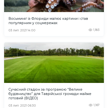
Восьминіг із Флориди малює картини і став
популярним у соцмережах
1,183
03 лип. 2021 14:00
Сучасний стадіон за програмою “Велике
будівництво” для Таврійської громади майже
готовий (ВІДЕО)
1,167
03 лип. 2021 06:30