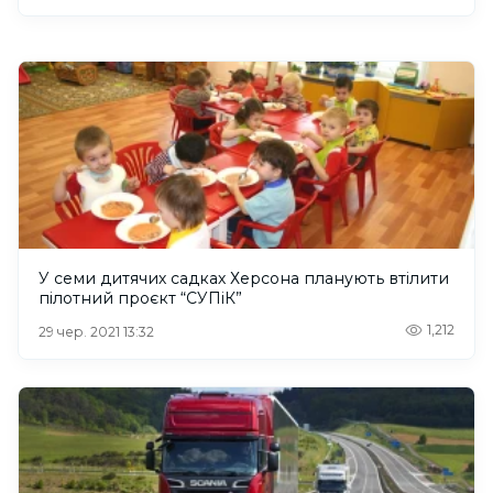
У семи дитячих садках Херсона планують втілити
пілотний проєкт “СУПіК”
1,212
29 чер. 2021 13:32