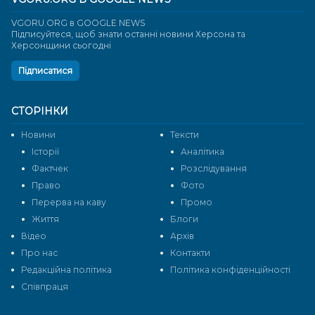
VGORU.ORG в GOOGLE NEWS
Підписуйтеся, щоб знати останні новини Херсона та
Херсонщини сьогодні
Підписатися
СТОРІНКИ
Новини
Тексти
Історії
Аналітика
Фактчек
Розслідування
Право
Фото
Перерва на каву
Промо
Життя
Блоги
Відео
Архів
Про нас
Контакти
Редакційна політика
Політика конфіденційності
Cпівпраця