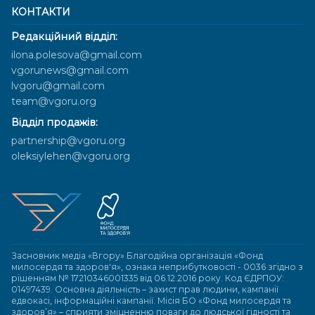
КОНТАКТИ
Редакційний відділ:
ilona.polesova@gmail.com
vgorunews@gmail.com
lvgoru@gmail.com
team@vgoru.org
Відділ продажів:
partnership@vgoru.org
oleksiylehen@vgoru.org
Засновник медіа «Вгору» Благодійна організація «Фонд
милосердя та здоров'я», ознака неприбутковості - 0036 згідно з
рішенням № 17210346001335 від 06.12.2016 року. Код ЄДРПОУ:
01497439. Основна діяльність – захист прав людини, кампанії
едвокасі, інформаційні кампанії. Місія БО «Фонд милосердя та
здоров’я» – сприяти зміцненню поваги до людської гідності та