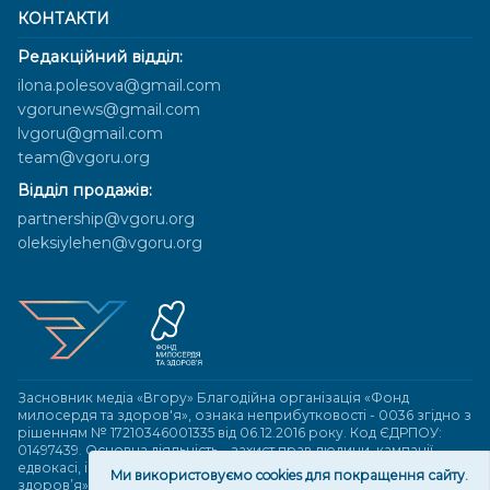
КОНТАКТИ
Редакційний відділ:
ilona.polesova@gmail.com
vgorunews@gmail.com
lvgoru@gmail.com
team@vgoru.org
Відділ продажів:
partnership@vgoru.org
oleksiylehen@vgoru.org
Засновник медіа «Вгору» Благодійна організація «Фонд
милосердя та здоров'я», ознака неприбутковості - 0036 згідно з
рішенням № 17210346001335 від 06.12.2016 року. Код ЄДРПОУ:
01497439. Основна діяльність – захист прав людини, кампанії
едвокасі, інформаційні кампанії. Місія БО «Фонд милосердя та
Ми використовуємо cookies для покращення сайту.
здоров’я» – сприяти зміцненню поваги до людської гідності та