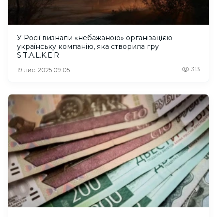
У Росії визнали «небажаною» організацією
українську компанію, яка створила гру
S.T.A.L.K.E.R
313
19 лис. 2025 09:05