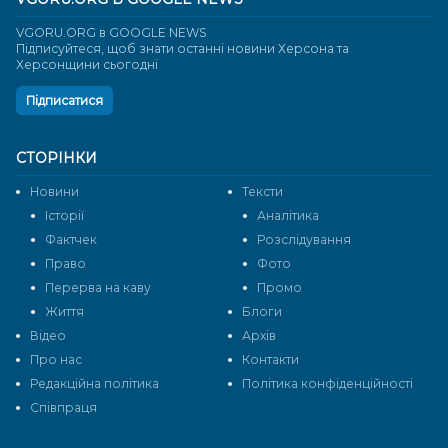
VGORU.ORG в GOOGLE NEWS
Підписуйтеся, щоб знати останні новини Херсона та
Херсонщини сьогодні
Підписатися
СТОРІНКИ
Новини
Тексти
Історії
Аналітика
Фактчек
Розслідування
Право
Фото
Перерва на каву
Промо
Життя
Блоги
Відео
Архів
Про нас
Контакти
Редакційна політика
Політика конфіденційності
Cпівпраця