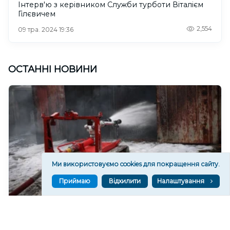
Інтерв'ю з керівником Служби турботи Віталієм
Гілєвичем
2,554
09 тра. 2024 19:36
ОСТАННІ НОВИНИ
Ми використовуємо cookies для покращення сайту.
Приймаю
Відхилити
Налаштування
На Херсонщині сім місяців тестували український
роботизований комплекс для пожежогасіння