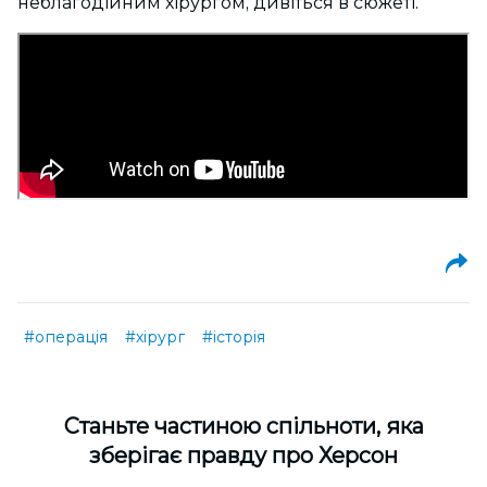
неблагодійним хірургом, дивіться в сюжеті.
#операція
#хірург
#історія
Cтаньте частиною спільноти, яка
зберігає правду про Херсон