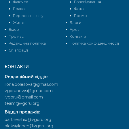
Фактчек
Розслідування
Право
Фото
Перерва на каву
Промо
Життя
Блоги
Відео
Архів
Про нас
Контакти
Редакційна політика
Політика конфіденційності
Cпівпраця
КОНТАКТИ
Редакційний відділ:
ilona.polesova@gmail.com
vgorunews@gmail.com
lvgoru@gmail.com
team@vgoru.org
Відділ продажів:
partnership@vgoru.org
oleksiylehen@vgoru.org