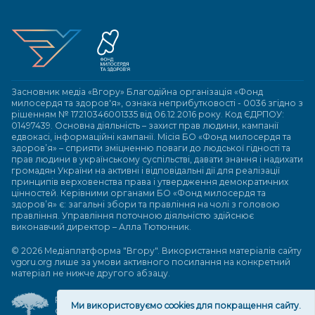
Засновник медіа «Вгору» Благодійна організація «Фонд
милосердя та здоров'я», ознака неприбутковості - 0036 згідно з
рішенням № 17210346001335 від 06.12.2016 року. Код ЄДРПОУ:
01497439. Основна діяльність – захист прав людини, кампанії
едвокасі, інформаційні кампанії. Місія БО «Фонд милосердя та
здоров’я» – сприяти зміцненню поваги до людської гідності та
прав людини в українському суспільстві, давати знання і надихати
громадян України на активні і відповідальні дії для реалізації
принципів верховенства права і утвердження демократичних
цінностей. Керівними органами БО «Фонд милосердя та
здоров’я» є: загальні збори та правління на чолі з головою
правління. Управління поточною діяльністю здійснює
виконавчий директор – Алла Тютюнник.
© 2026 Медіаплатформа "Вгору". Використання матеріалів сайту
vgoru.org лише за умови активного посилання на конкретний
матеріал не нижче другого абзацу.
Розробка та підтримка веб-сайту
Ми використовуємо cookies для покращення сайту.
Great People