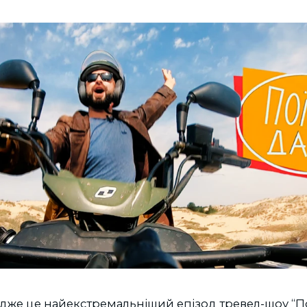
Адже це найекстремальніший епізод тревел-шоу “П