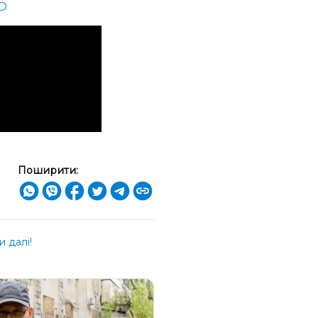
bD
Поширити:
 далі!