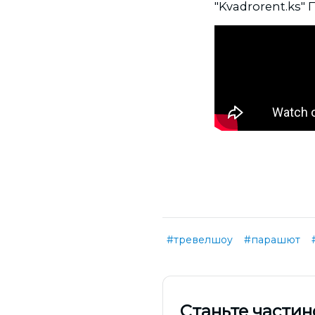
"Kvadrorent.ks"
#тревелшоу
#парашют
Cтаньте частин