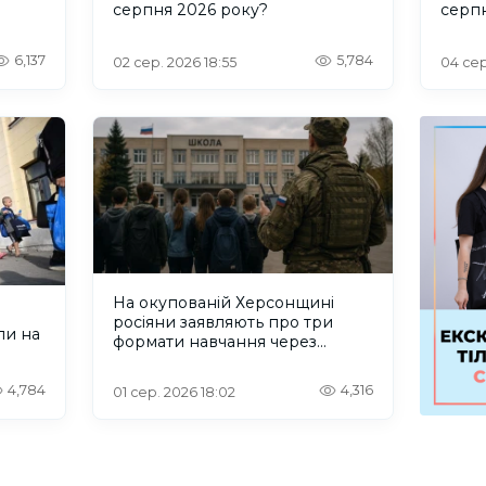
серпня 2026 року?
серп
6,137
5,784
02 сер. 2026 18:55
04 сер
На окупованій Херсонщині
росіяни заявляють про три
ли на
формати навчання через
проблеми зі світлом та
інтернетом
4,784
4,316
01 сер. 2026 18:02