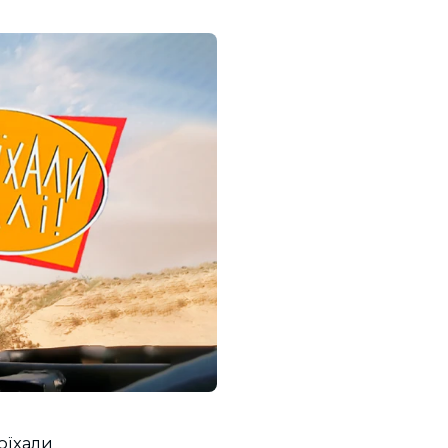
оїхали