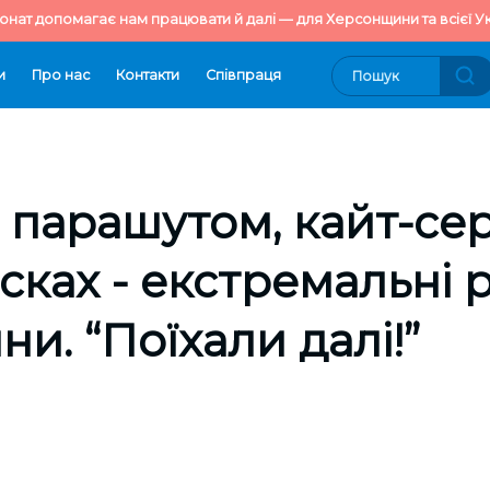
онат допомагає нам працювати й далі — для Херсонщини та всієї Ук
и
Про нас
Контакти
Cпівпраця
 парашутом, кайт-сер
ісках - екстремальні 
и. “Поїхали далі!”