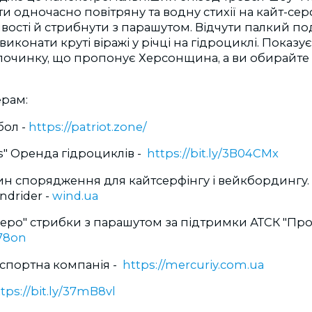
ти одночасно повітряну та водну стихії на кайт-сер
вості й стрибнути з парашутом. Відчути палкий под
иконати круті віражі у річці на гідроциклі. Показу
починку, що пропонує Херсонщина, а ви обирайте 
ерам:
бол -
https://patriot.zone/
s" Оренда гідроциклів -
https://bit.ly/3B04CMx
ин спорядження для кайтсерфінгу і вейкбордингу.
ndrider -
wind.ua
еро" стрибки з парашутом за підтримки АТСК "Проф
F78on
нспортна компанія -
https://mercuriy.com.ua
tps://bit.ly/37mB8vl