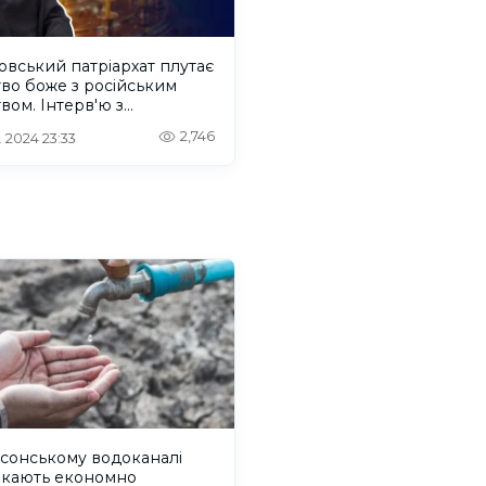
вський патріархат плутає
во боже з російським
вом. Інтерв'ю з
копом Никодимом
2,746
. 2024 23:33
сонському водоканалі
икають економно