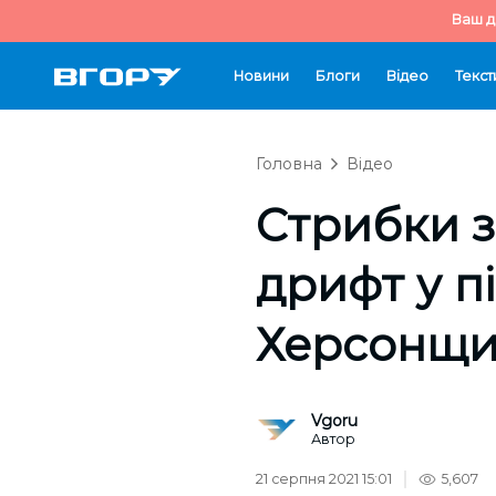
Ваш д
Новини
Блоги
Відео
Текст
Головна
Відео
Стрибки з
дрифт у п
Херсонщин
Vgoru
Автор
21 серпня 2021 15:01
5,607