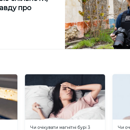
равду про
и
Чи очікувати магнітні бурі 3
Чи оч