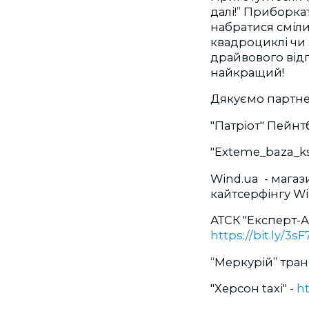
далі!” Приборка
набратися сміли
квадроциклі чи в
драйвового від
найкращий!
Дякуємо партн
"Патріот" Пейнт
"Exteme_baza_k
Wind.ua - магаз
кайтсерфінгу Wi
АТСК "Експерт-А
https://bit.ly/3s
“Меркурій” тра
"Херсон taxi" -
ht