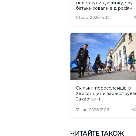
повернули дівчинку, яку
батьки ховали від росіян
01 сер. 2026 14:35
Скільки переселенців із
Херсонщини зареєструва
Закарпатті
31 лип. 2026 17:06
ЧИТАЙТЕ ТАКОЖ