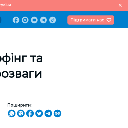
раїни.
Підтримати нас
фінг та
розваги
Поширити: