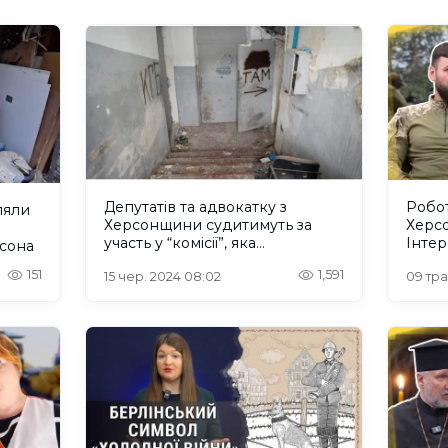
Депутатів та адвокатку з
Робот
ляли
Херсонщини судитимуть за
Херс
участь у “комісії”, яка
Інтер
сона
вирішувала долю незаконно
турбо
151
1,591
15 чер. 2024 08:02
09 тра
засуджених