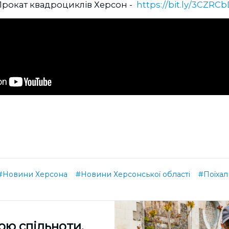
 Прокат квадроциклів Херсон -
https://bit.ly/3CZRC
#Новини Херсона
#Новини Херсонської області
#Поїхали
ою спільноти,