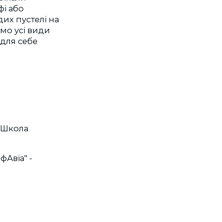
фі або
их пустелі на
ємо усі види
для себе
 Школа
Авіа" -