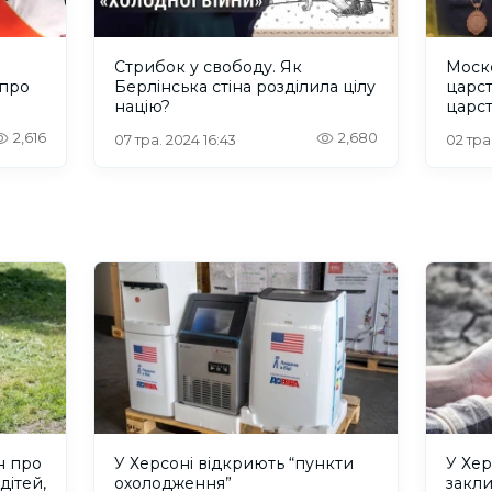
Стрибок у свободу. Як
Моско
 про
Берлінська стіна розділила цілу
царст
націю?
царст
Єпис
2,616
2,680
07 тра. 2024 16:43
02 тра
н про
У Херсоні відкриють “пункти
У Хер
дітей,
охолодження”
закл