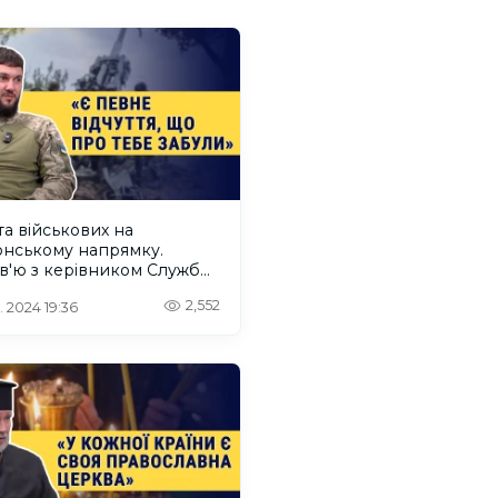
а військових на
онському напрямку.
в'ю з керівником Служби
ти Віталієм Гілєвичем
2,552
. 2024 19:36