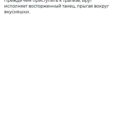
Прежде чем приступить к трапезе, Брут
исполняет восторженный танец, прыгая вокруг
вкусняшки.