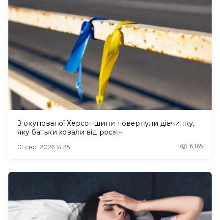
З окупованої Херсонщини повернули дівчинку,
яку батьки ховали від росіян
6,165
01 сер. 2026 14:35