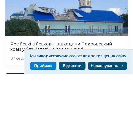
Російські військові пошкодили Покровський
храм у Станіславі на Херсонщині
Ми використовуємо cookies для покращення сайту.
386
07 сер. 2026 20:37
Приймаю
Відхилити
Налаштування