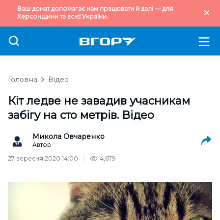
Ваш донат допомагає нам працювати й далі — для
Херсонщини та всієї України.
Головна
Відео
Кіт ледве не завадив учасникам
забігу на сто метрів. Відео
Микола Овчаренко
Автор
27 вересня 2020 14:00
4,679