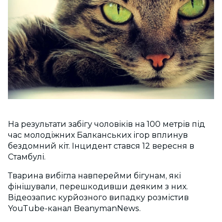
На результати забігу чоловіків на 100 метрів під
час молодіжних Балканських ігор вплинув
бездомний кіт. Інцидент стався 12 вересня в
Стамбулі.
Тварина вибігла навперейми бігунам, які
фінішували, перешкодивши деяким з них.
Відеозапис курйозного випадку розмістив
YouTube-канал BeanymanNews.