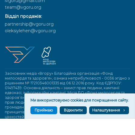
lvgoru@gmail.com
team@vgoru.org
Відділ продажів:
partnership@vgoru.org
oleksiylehen@vgoru.org
Засновник медіа «Вгору» Благодійна організація «Фонд
милосердя та здоров'я», ознака неприбутковості - 0036 згідно з
рішенням № 17210346001335 від 06.12.2016 року. Код ЄДРПОУ:
01497439. Основна діяльність – захист прав людини, кампанії
едвокасі, інформаційні кампанії. Місія БО «Фонд милосердя та
здоров’я» – сприяти зміцненню поваги до людської гідності та
Ми використовуємо cookies для покращення сайту.
прав людини в українському суспільстві, давати знання і надихати
громадян України на активні і відповідальні дії для реалізації
Приймаю
Відхилити
Налаштування
принципів верховенства права і утвердження демократичних
цінностей. Керівними органами БО «Фонд милосердя та
здоров’я» є: загальні збори та правління на чолі з головою
правління. Управління поточною діяльністю здійснює
виконавчий директор – Алла Тютюнник.