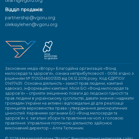
team@vgoru.org
Відділ продажів:
partnership@vgoru.org
oleksiylehen@vgoru.org
Засновник медіа «Вгору» Благодійна організація «Фонд
милосердя та здоров'я», ознака неприбутковості - 0036 згідно з
рішенням № 17210346001335 від 06.12.2016 року. Код ЄДРПОУ:
01497439. Основна діяльність – захист прав людини, кампанії
едвокасі, інформаційні кампанії. Місія БО «Фонд милосердя та
здоров’я» – сприяти зміцненню поваги до людської гідності та
прав людини в українському суспільстві, давати знання і надихати
громадян України на активні і відповідальні дії для реалізації
принципів верховенства права і утвердження демократичних
цінностей. Керівними органами БО «Фонд милосердя та
здоров’я» є: загальні збори та правління на чолі з головою
правління. Управління поточною діяльністю здійснює
виконавчий директор – Алла Тютюнник.
© 2026 Медіаплатформа "Вгору". Використання матеріалів сайту