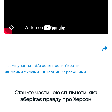
#замінування
#Агресія проти України
#Новини України
#Новини Херсонщини
Cтаньте частиною спільноти, яка
зберігає правду про Херсон