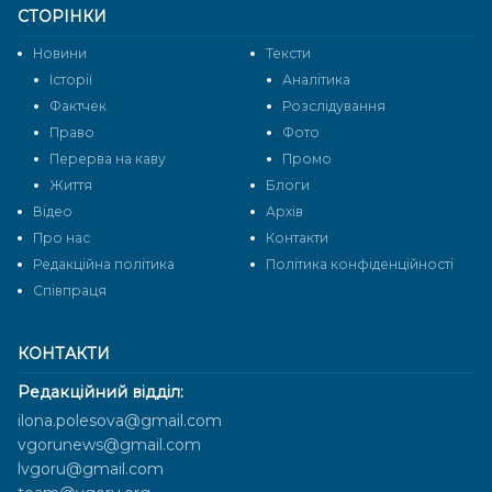
СТОРІНКИ
Новини
Тексти
Історії
Аналітика
Фактчек
Розслідування
Право
Фото
Перерва на каву
Промо
Життя
Блоги
Відео
Архів
Про нас
Контакти
Редакційна політика
Політика конфіденційності
Cпівпраця
КОНТАКТИ
Редакційний відділ:
ilona.polesova@gmail.com
vgorunews@gmail.com
lvgoru@gmail.com