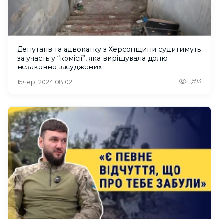
Депутатів та адвокатку з Херсонщини судитимуть
за участь у “комісії”, яка вирішувала долю
незаконно засуджених
1,593
15 чер. 2024 08:02