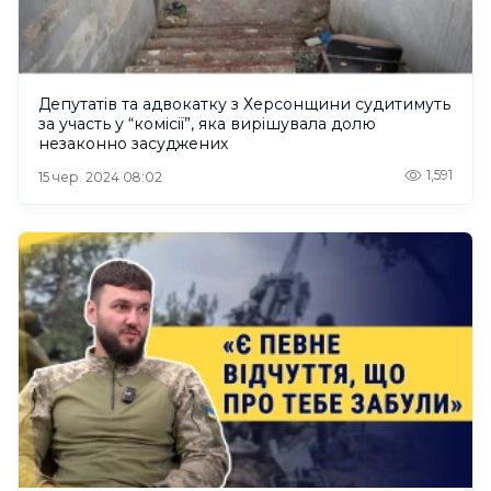
Депутатів та адвокатку з Херсонщини судитимуть
за участь у “комісії”, яка вирішувала долю
незаконно засуджених
1,591
15 чер. 2024 08:02