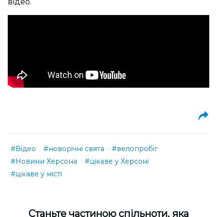
відео.
#Відео
#новорічні свята
#велопробіг
#Новини Херсона
#цікаве у Херсоні
#цікаве у місті
Cтаньте частиною спільноти, яка