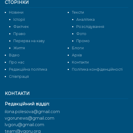
СТОРІНКИ
Новини
Тексти
Історії
Аналітика
Фактчек
Розслідування
Право
Фото
Перерва на каву
Промо
Життя
Блоги
Відео
Архів
Про нас
Контакти
Редакційна політика
Політика конфіденційності
Cпівпраця
КОНТАКТИ
Редакційний відділ:
ilona.polesova@gmail.com
vgorunews@gmail.com
lvgoru@gmail.com
team@vgoru.org