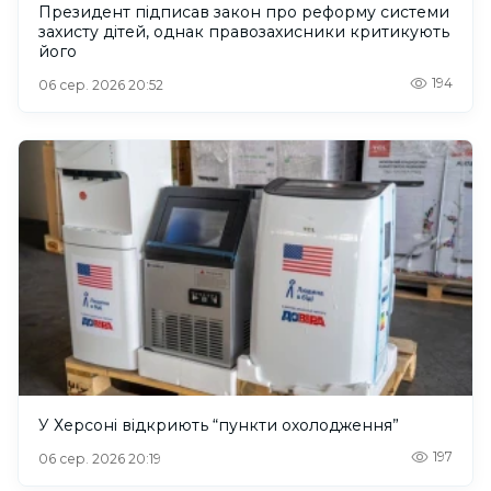
Президент підписав закон про реформу системи
захисту дітей, однак правозахисники критикують
його
194
06 сер. 2026 20:52
У Херсоні відкриють “пункти охолодження”
197
06 сер. 2026 20:19