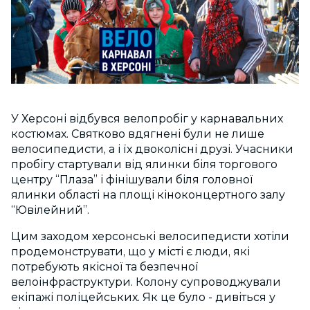
У Херсоні відбувся велопробіг у карнавальних
костюмах. Святково вдягнені були не лише
велосипедисти, а і їх двоколісні друзі. Учасники
пробігу стартували від ялинки біля торгового
центру “Плаза” і фінішували біля головної
ялинки області на площі кіноконцертного залу
“Ювілейний”.
Цим заходом херсонські велосипедисти хотіли
продемонструвати, що у місті є люди, які
потребують якісної та безпечної
велоінфраструктури. Колону супроводжували
екіпажі поліцейських. Як це було - дивіться у