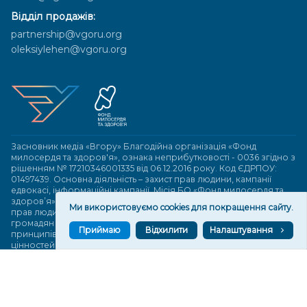
Відділ продажів:
partnership@vgoru.org
oleksiylehen@vgoru.org
Засновник медіа «Вгору» Благодійна організація «Фонд
милосердя та здоров'я», ознака неприбутковості - 0036 згідно з
рішенням № 17210346001335 від 06.12.2016 року. Код ЄДРПОУ:
01497439. Основна діяльність – захист прав людини, кампанії
едвокасі, інформаційні кампанії. Місія БО «Фонд милосердя та
здоров’я» – сприяти зміцненню поваги до людської гідності та
Ми використовуємо cookies для покращення сайту.
прав людини в українському суспільстві, давати знання і надихати
громадян України на активні і відповідальні дії для реалізації
Приймаю
Відхилити
Налаштування
принципів верховенства права і утвердження демократичних
цінностей. Керівними органами БО «Фонд милосердя та
здоров’я» є: загальні збори та правління на чолі з головою
правління. Управління поточною діяльністю здійснює
виконавчий директор – Алла Тютюнник.
© 2026 Медіаплатформа "Вгору". Використання матеріалів сайту