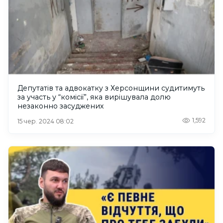
Депутатів та адвокатку з Херсонщини судитимуть
за участь у “комісії”, яка вирішувала долю
незаконно засуджених
1,592
15 чер. 2024 08:02