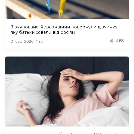
З окупованої Херсонщини повернули дівчинку,
яку батьки ховали від росіян
6,155
01 сер. 2026 14:35