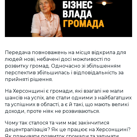
Передача повноважень на місця відкрила для
людей нові, небачені досі можливості по
розвитку громад. Одночасно зі збільшенням
перспектив збільшилась і відповідальність за
прийняті рішення.
На Херсонщині є громади, які взагалі не мали
шансів на успіх, але стали одними з найбагатших
та успішних в області, а є й такі, що мають великі
доходи, проте ніяк не розвиваються.
Чому так сталося та чим має закінчитися
децентралізація? Як це працює на Херсонщині?
Як планувати розвиток громади та залучати