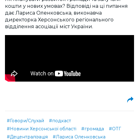
кошти у нових умовах? Відповіді на ці питання
дає Лариса Оленковська, виконавча
директорка Херсонського регіонального
відділення асоціації міст України.
#Говори/Слухай
#подкаст
#Новини Херсонської області
#громада
#ОТГ
#Децентралізація
#Лариса Оленковська