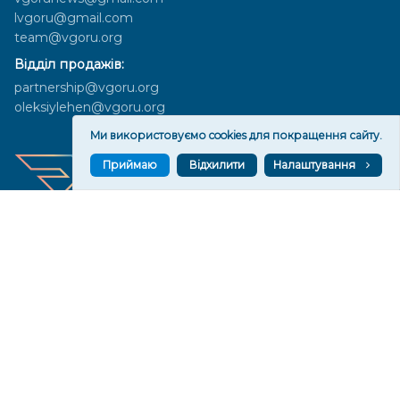
lvgoru@gmail.com
team@vgoru.org
Відділ продажів:
partnership@vgoru.org
oleksiylehen@vgoru.org
Ми використовуємо cookies для покращення сайту.
Приймаю
Відхилити
Налаштування
Засновник медіа «Вгору» Благодійна організація «Фонд
милосердя та здоров'я», ознака неприбутковості - 0036 згідно з
рішенням № 17210346001335 від 06.12.2016 року. Код ЄДРПОУ:
01497439. Основна діяльність – захист прав людини, кампанії
едвокасі, інформаційні кампанії. Місія БО «Фонд милосердя та
здоров’я» – сприяти зміцненню поваги до людської гідності та
прав людини в українському суспільстві, давати знання і надихати
громадян України на активні і відповідальні дії для реалізації
принципів верховенства права і утвердження демократичних
цінностей. Керівними органами БО «Фонд милосердя та
здоров’я» є: загальні збори та правління на чолі з головою
правління. Управління поточною діяльністю здійснює