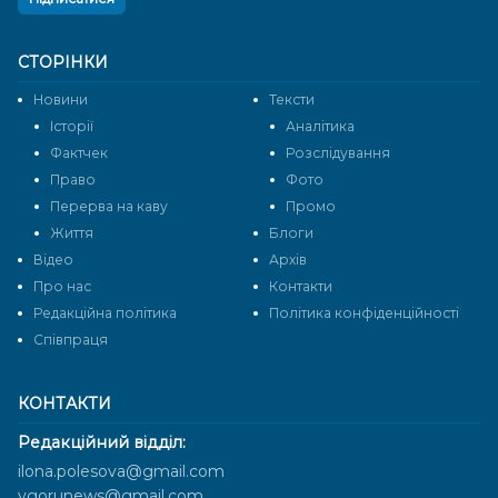
СТОРІНКИ
Новини
Тексти
Історії
Аналітика
Фактчек
Розслідування
Право
Фото
Перерва на каву
Промо
Життя
Блоги
Відео
Архів
Про нас
Контакти
Редакційна політика
Політика конфіденційності
Cпівпраця
КОНТАКТИ
Редакційний відділ:
ilona.polesova@gmail.com
vgorunews@gmail.com