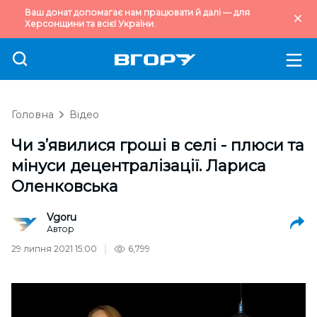
Ваш донат допомагає нам працювати й далі — для
Херсонщини та всієї України.
Головна
Відео
Чи з’явилися гроші в селі - плюси та
мінуси децентралізації. Лариса
Оленковська
Vgoru
Автор
29 липня 2021 15:00
6,799