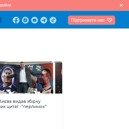
раїни.
Підтримати нас
иєва видав збірку
их цитат -”перлинок”