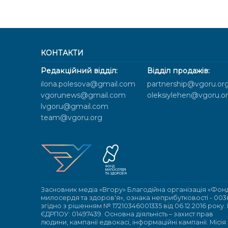
КОНТАКТИ
Редакційний відділ:
Відділ продажів:
ilona.polesova@gmail.com
partnership@vgoru.or
vgorunews@gmail.com
oleksiylehen@vgoru.o
lvgoru@gmail.com
team@vgoru.org
Засновник медіа «Вгору» Благодійна організація «Фон
милосердя та здоров'я», ознака неприбутковості - 003
згідно з рішенням № 17210346001335 від 06.12.2016 року.
ЄДРПОУ: 01497439. Основна діяльність – захист прав
людини, кампанії едвокасі, інформаційні кампанії. Місія