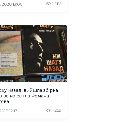
1,465
. 2020 13:00
оку назад: вийшла збірка
в воїна світла Романа
гова
1,259
 2018 12:17