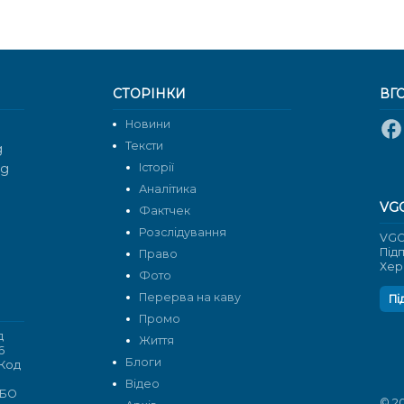
СТОРІНКИ
ВГ
Новини
Тексти
g
rg
Історії
Аналітика
VG
Фактчек
Розслідування
VGO
Під
Право
Хер
Фото
Перерва на каву
Пі
Промо
д
Життя
6
Блоги
 Код
Відео
 БО
© 2