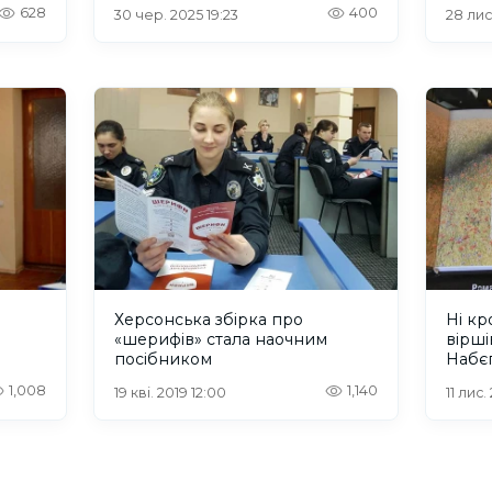
628
400
30 чер. 2025 19:23
28 лис
Херсонська збірка про
Ні кр
«шерифів» стала наочним
вірші
посібником
Набє
1,008
1,140
19 кві. 2019 12:00
11 лис.