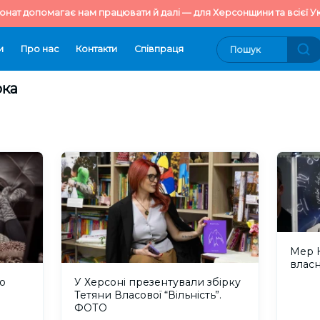
онат допомагає нам працювати й далі — для Херсонщини та всієї Ук
и
Про нас
Контакти
Cпівпраця
рка
Мер К
власн
ю
У Херсоні презентували збірку
Тетяни Власової “Вільність”.
ФОТО