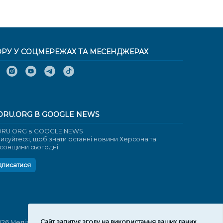
ОРУ У СОЦМЕРЕЖАХ ТА МЕСЕНДЖЕРАХ
ORU.ORG В GOOGLE NEWS
RU.ORG в GOOGLE NEWS
писуйтеся, щоб знати останні новини Херсона та
сонщини сьогодні
дписатися
Cайт запитує згоду на використання ваших даних
026 Медіаплатформа "Вгору". Використання матеріалів