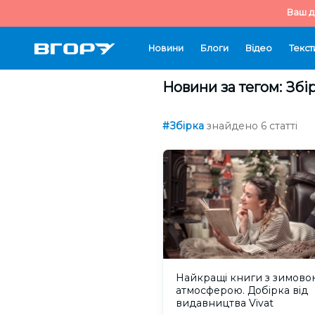
Ваш д
Новини
Блоги
Відео
Текст
Новини за тегом: Збі
#Збірка
знайдено 6 статті
Найкращі книги з зимово
атмосферою. Добірка від
видавництва Vivat