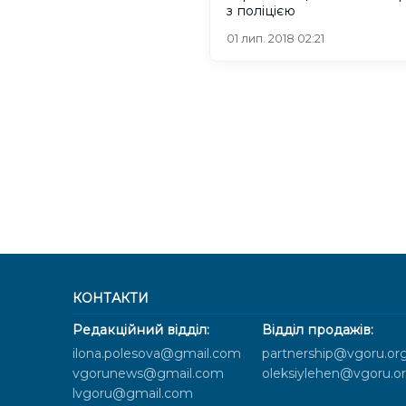
з поліцією
01 лип. 2018 02:21
КОНТАКТИ
Редакційний відділ:
Відділ продажів:
ilona.polesova@gmail.com
partnership@vgoru.or
vgorunews@gmail.com
oleksiylehen@vgoru.o
lvgoru@gmail.com