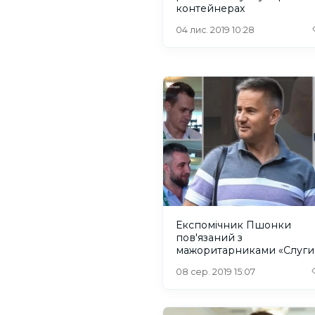
контейнерах
04 лис. 2019 10:28
Експомічник Пшонки
пов'язаний з
мажоритарниками «Слуги
народу» у Харкові -
08 сер. 2019 15:07
розслідування