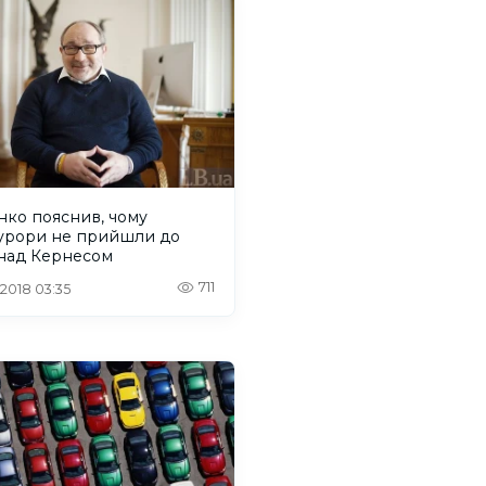
нко пояснив, чому
урори не прийшли до
 над Кернесом
711
 2018 03:35