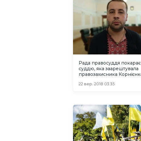
Рада правосуддя покарає
суддю, яка заарештувала
правозахисника Корнієнк
15 діб за відеозйомку
22 вер. 2018 03:35