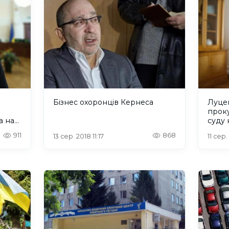
Бізнес охоронців Кернеса
Луце
прок
а на
суду
911
868
13 сер. 2018 11:17
11 сер.