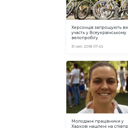
Херсонців запрошують вз
участь у Всеукраїнському
велопробігу
31 лип. 2018 07:45
Молодіжні працівники у
Харкові націлені на спів