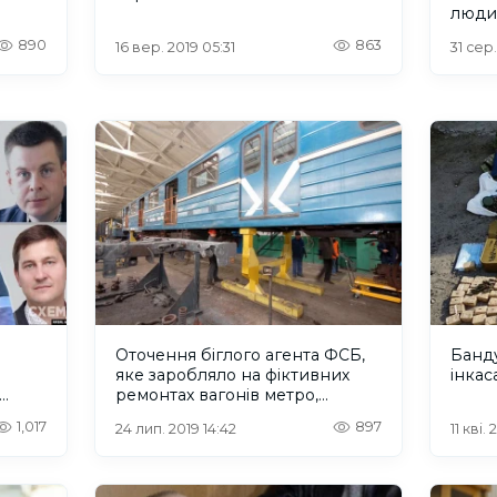
люди
890
863
16 вер. 2019 05:31
31 сер.
Оточення біглого агента ФСБ,
Банду
яке заробляло на фіктивних
інкас
ремонтах вагонів метро,
отримає ще 630 мільйонів
1,017
897
24 лип. 2019 14:42
11 кві.