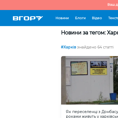
Ваш д
Новини
Блоги
Відео
Текст
Новини за тегом: Хар
#Харків
знайдено 64 статті
Як переселенці з Донбас
роками живуть у харківсь