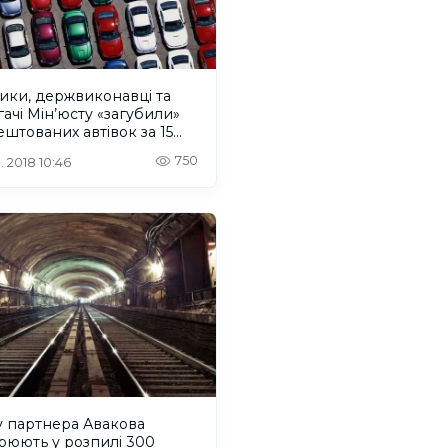
ики, держвиконавці та
гачі Мін’юсту «загубили»
ештованих автівок за 15
онів
750
. 2018 10:46
у партнера Авакова
рюють у розпилі 300