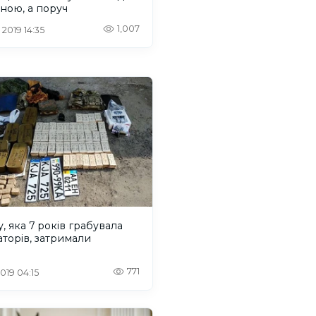
ною, а поруч
1,007
 2019 14:35
, яка 7 років грабувала
аторів, затримали
771
 2019 04:15