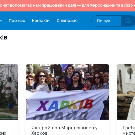
онат допомагає нам працювати й далі — для Херсонщини та всієї Ук
и
Про нас
Контакти
Cпівпраця
ків
у
Як пройшов Марш рівності у
Треба
ких
Харкові
мисте