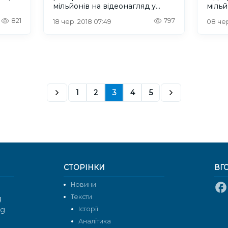
мільйонів на відеонагляд у
мільй
Харкові за таємними цінами
метр
821
797
18 чер. 2018 07:49
08 чер
1
2
3
4
5
СТОРІНКИ
ВГ
Новини
Тексти
g
rg
Історії
Аналітика