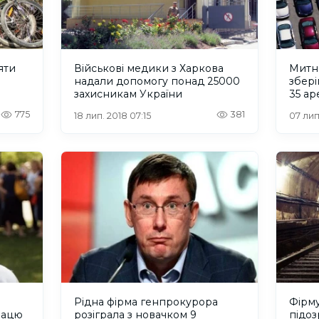
яти
Військові медики з Харкова
Митн
надали допомогу понад 25000
збері
захисникам України
35 ар
мільй
775
381
18 лип. 2018 07:15
07 лип
Рідна фірма генпрокурора
Фірм
працю
розіграла з новачком 9
підоз