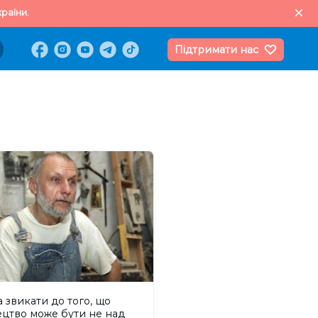
раїни.
Підтримати нас
 звикати до того, що
цтво може бути не над